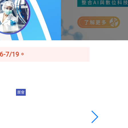
-7/19。
展會
展會
程
【登錄參觀】2026 亞洲生技大
產業趨勢｜從
展，7/16-7/19即將盛大展出！
邁向 AI 驅動