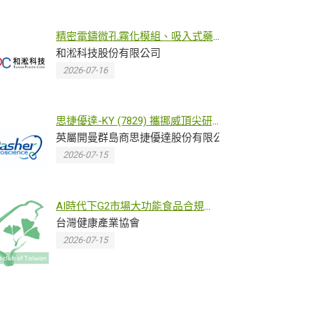
精密電鑄微孔霧化模組、吸入式藥
物傳遞霧化片 Product
和淞科技股份有限公司
Specification
2026-07-16
思捷優達-KY (7829) 攜挪威頂尖研
究中心簽MOU 加入全球巴金森氏症
英屬開曼群島商思捷優達股份有限公司
平台臨床試驗HYDRA
2026-07-15
AI時代下G2市場大功能食品合規之
路 台灣健康產業協會7月16日南港
台灣健康產業協會
舉辦中美市場法規研討會
2026-07-15