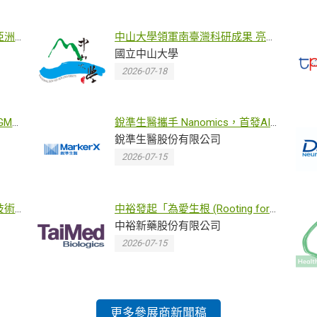
亞洲
中山大學領軍南臺灣科研成果 亮相
2026亞洲生技大展
國立中山大學
2026-07-18
MP
銳準生醫攜手 Nanomics，首發AI
驅動次世代質譜蛋白體平台，探索
銳準生醫股份有限公司
超深度臨床生物標記
2026-07-15
技術
中裕發起「為愛生根 (Rooting for
Love)」公益活動攜手台灣露德協會
中裕新藥股份有限公司
溫暖守護愛滋社群
2026-07-15
更多參展商新聞稿