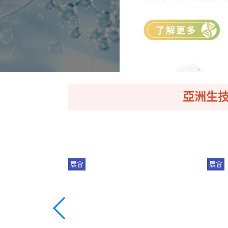
亞洲生技大
展會
展會
6 亞洲生技大
產業趨勢｜從晶片到醫療：台灣
2
9即將盛大展出！
邁向 AI 驅動的生技新時代
臺