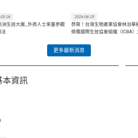
-03-26
2026-06-25
6亞洲生技大展_外商人士來臺參觀
恭賀！台灣生物產業協會林治華
辦法
榮膺國際生技協會組織（ICBA）
更多最新消息
基本資訊
)