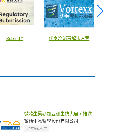
Submit™
伏泰冷消毒解決方案
KEYSTONE
微體生醫參加亞洲生技大展，推進
日本PoC計劃並拓展東南亞布局
微體生物醫學股份有限公司
2026-07-22