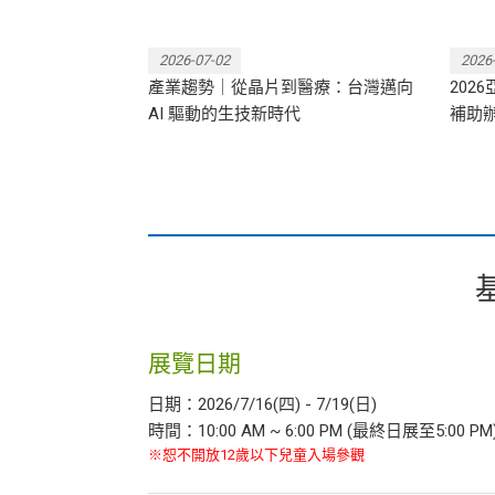
2026-07-02
2026
 亞洲生技大展，
產業趨勢｜從晶片到醫療：台灣邁向
202
大展出！
AI 驅動的生技新時代
補助
展覽日期
日期：2026/7/16(四) - 7/19(日)
時間：10:00 AM ~ 6:00 PM (最終日展至5:00 PM
※恕不開放12歲以下兒童入場參觀