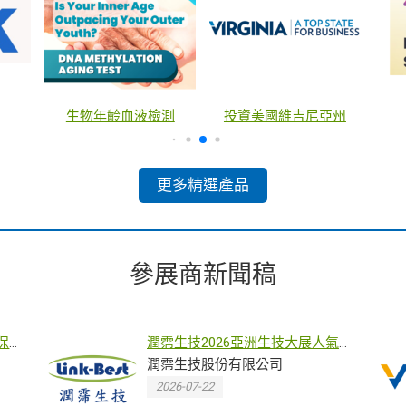
生物年齡血液檢測
投資美國維吉尼亞州
更多精選產品
參展商新聞稿
保環
潤霈生技2026亞洲生技大展人氣爆
與產
棚 自有品牌明星產品強勢登場強力
潤霈生技股份有限公司
吸睛
2026-07-22