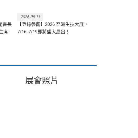
2026-06-11
2026-07-02
秘書長
【登錄參觀】2026 亞洲生技大展，
產業趨勢｜從晶
主席
7/16-7/19即將盛大展出！
AI 驅動的生技新
展會照片