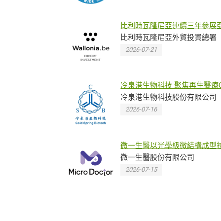
比利時瓦隆尼亞連續三年參展
生技大展 企業展現生技實力
比利時瓦隆尼亞外貿投資總署
2026-07-21
冷泉港生物科技 聚焦再生醫療G
製程、精準醫療與實驗室優化
冷泉港生物科技股份有限公司
2026-07-16
微一生醫以光學級微結構成型
串聯 Beauty 與 Biomedical
微一生醫股份有限公司
Innovation
2026-07-15