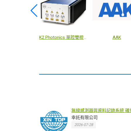
智症風險評估裝置
K2 Photonics 單腔雙梳飛秒雷射
AAK
無線感測器與資料記錄系統 確
境穩定、符合法規並避免樣品
幸託有限公司
品失效
2026-07-28