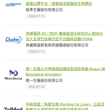
譜蛋白體平台，探索超深度臨床生物標記
銳準生醫股份有限公司
2026-07-15
思捷優達-KY (7829) 攜挪威頂尖研究中心簽MOU
加入全球巴金森氏症平台臨床試驗HYDRA
英屬開曼群島商思捷優達股份有限公司
2026-07-15
微一生醫以光學級微結構成型技術串聯 Beauty 與
Biomedical Innovation
微一生醫股份有限公司
2026-07-15
中裕發起「為愛生根 (Rooting for Love)」公益活
動攜手台灣露德協會溫暖守護愛滋社群