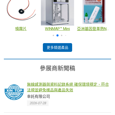
噴霧片
WINMAP™ Mini
亞洲基因登革熱NS1抗原快速檢驗試劑
更多精選產品
參展商新聞稿
無線感測器與資料記錄系統 確保環境穩定、符合
法規並避免樣品與產品失效
幸託有限公司
2026-07-28