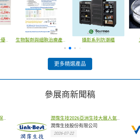
測系統
生物製劑與先進療法分析服務
AI 驅動次世代質譜蛋白體平台
更多精選產品
參展商新聞稿
保環
潤霈生技2026亞洲生技大展人氣爆
與產
棚 自有品牌明星產品強勢登場強力
潤霈生技股份有限公司
吸睛
2026-07-22