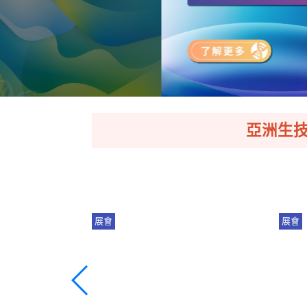
亞洲生技大
展會
展會
6 亞洲生技大
產業趨勢｜從晶片到醫療：台灣
2
9即將盛大展出！
邁向 AI 驅動的生技新時代
臺