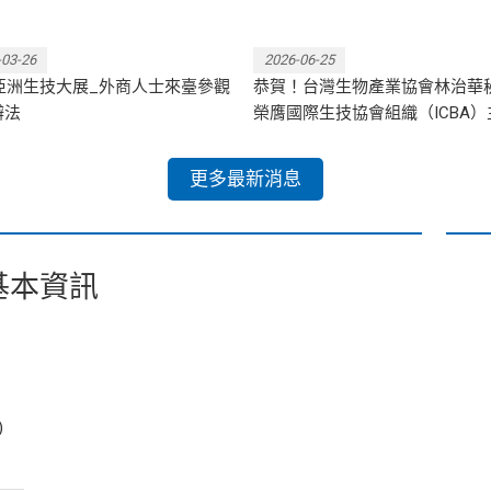
-03-26
2026-06-25
6亞洲生技大展_外商人士來臺參觀
恭賀！台灣生物產業協會林治華
辦法
榮膺國際生技協會組織（ICBA）
更多最新消息
基本資訊
)