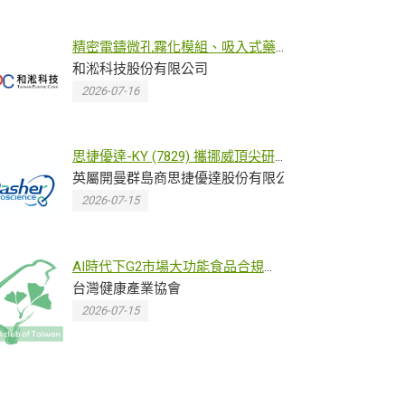
精密電鑄微孔霧化模組、吸入式藥
物傳遞霧化片 Product
和淞科技股份有限公司
Specification
2026-07-16
思捷優達-KY (7829) 攜挪威頂尖研
究中心簽MOU 加入全球巴金森氏症
英屬開曼群島商思捷優達股份有限公司
平台臨床試驗HYDRA
2026-07-15
AI時代下G2市場大功能食品合規之
路 台灣健康產業協會7月16日南港
台灣健康產業協會
舉辦中美市場法規研討會
2026-07-15