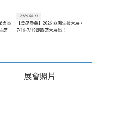
2026-06-11
2026-07-02
秘書長
【登錄參觀】2026 亞洲生技大展，
產業趨勢｜從晶
主席
7/16-7/19即將盛大展出！
AI 驅動的生技新
展會照片