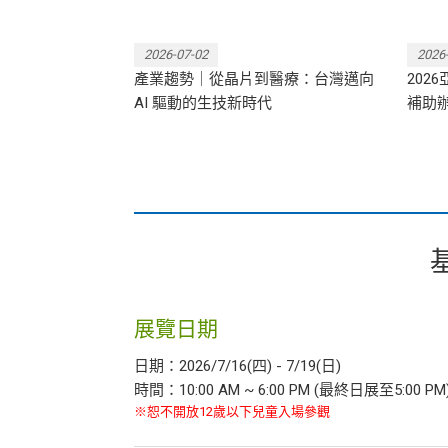
2026-07-02
2026
 亞洲生技大展，
產業趨勢｜從晶片到醫療：台灣邁向
202
大展出！
AI 驅動的生技新時代
補助
展覽日期
日期：2026/7/16(四) - 7/19(日)
時間：10:00 AM ~ 6:00 PM (最終日展至5:00 PM
※恕不開放12歲以下兒童入場參觀