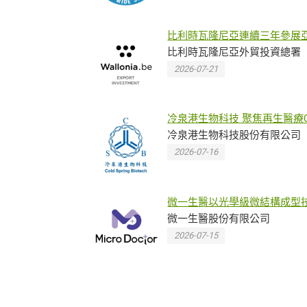
比利時瓦隆尼亞連續三年參展
生技大展 企業展現生技實力
比利時瓦隆尼亞外貿投資總署
2026-07-21
冷泉港生物科技 聚焦再生醫療G
製程、精準醫療與實驗室優化
冷泉港生物科技股份有限公司
2026-07-16
微一生醫以光學級微結構成型
串聯 Beauty 與 Biomedical
微一生醫股份有限公司
Innovation
2026-07-15