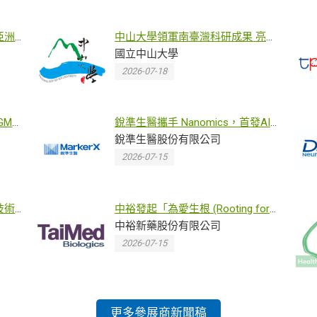
亞洲
中山大學領軍南臺灣科研成果 亮相
2026亞洲生技大展
國立中山大學
2026-07-18
MP
銳準生醫攜手 Nanomics，首發AI
驅動次世代質譜蛋白體平台，探索
銳準生醫股份有限公司
超深度臨床生物標記
2026-07-15
技術
中裕發起「為愛生根 (Rooting for
Love)」公益活動攜手台灣露德協會
中裕新藥股份有限公司
溫暖守護愛滋社群
2026-07-15
更多參展商新聞稿