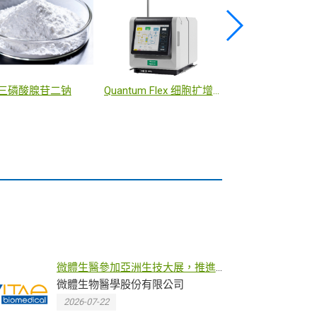
ExoCounter 全自動外泌體分析儀
早期失智症風險評估裝置
微體生醫參加亞洲生技大展，推進
日本PoC計劃並拓展東南亞布局
微體生物醫學股份有限公司
2026-07-22