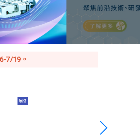
-7/19。
展會
展會
程
【登錄參觀】2026 亞洲生技大
產業趨勢｜從
展，7/16-7/19即將盛大展出！
邁向 AI 驅動