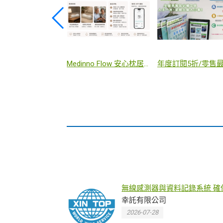
Quantum Flex 细胞扩增系统
甘露糖私密潔淨慕斯 150ml
非侵入連續血糖監
無線感測器與資料記錄系統 確
境穩定、符合法規並避免樣品
幸託有限公司
品失效
2026-07-28