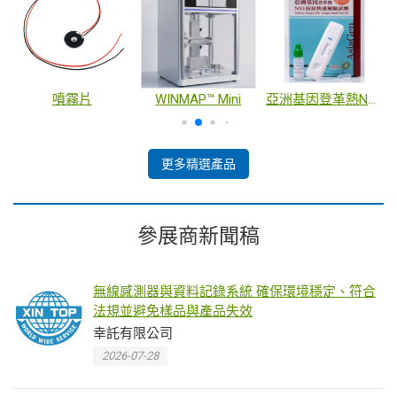
噴霧片
WINMAP™ Mini
亞洲基因登革熱NS1抗原快速檢驗試劑
更多精選產品
參展商新聞稿
無線感測器與資料記錄系統 確保環境穩定、符合
法規並避免樣品與產品失效
幸託有限公司
2026-07-28