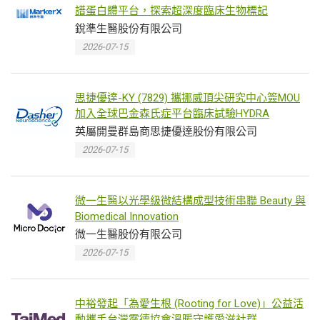
譜蛋白體平台，探索超深度臨床生物標記
銳準生醫股份有限公司
2026-07-15
思捷優達-KY (7829) 攜挪威頂尖研究中心簽MOU
加入全球巴金森氏症平台臨床試驗HYDRA
英屬開曼群島商思捷優達股份有限公司
2026-07-15
微一生醫以光學級微結構成型技術串聯 Beauty 與
Biomedical Innovation
微一生醫股份有限公司
2026-07-15
中裕發起「為愛生根 (Rooting for Love)」公益活
動攜手台灣露德協會溫暖守護愛滋社群