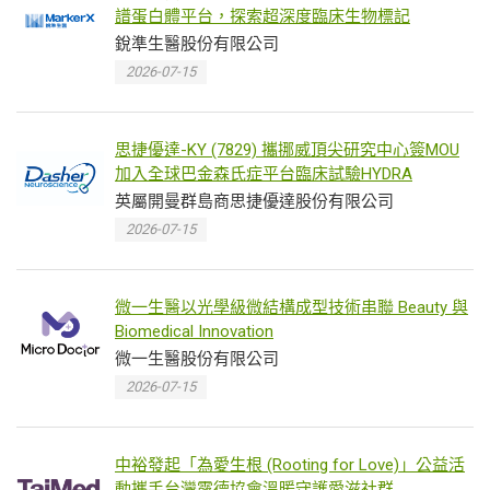
譜蛋白體平台，探索超深度臨床生物標記
銳準生醫股份有限公司
2026-07-15
思捷優達-KY (7829) 攜挪威頂尖研究中心簽MOU
加入全球巴金森氏症平台臨床試驗HYDRA
英屬開曼群島商思捷優達股份有限公司
2026-07-15
微一生醫以光學級微結構成型技術串聯 Beauty 與
Biomedical Innovation
微一生醫股份有限公司
2026-07-15
中裕發起「為愛生根 (Rooting for Love)」公益活
動攜手台灣露德協會溫暖守護愛滋社群