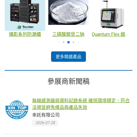
檢測服務
攝影系列防潮櫃
三磷酸腺苷二钠
Quantum Flex 细胞扩增系统
更多精選產品
參展商新聞稿
無線感測器與資料記錄系統 確保環境穩定、符合
法規並避免樣品與產品失效
幸託有限公司
2026-07-28