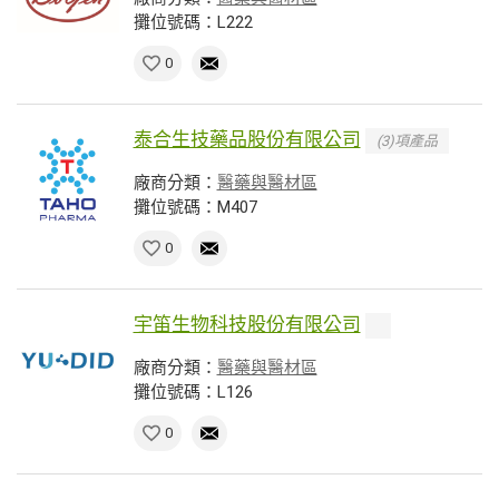
攤位號碼：L222
0
泰合生技藥品股份有限公司
(3)項產品
廠商分類：
醫藥與醫材區
攤位號碼：M407
0
宇笛生物科技股份有限公司
廠商分類：
醫藥與醫材區
攤位號碼：L126
0