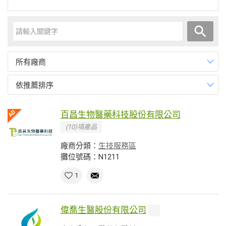
所有廠商
依推薦排序
百昌生物醫藥科技股份有限公司
(10)項產品
廠商分類：
生技服務區
攤位號碼：N1211
1
偉喬生醫股份有限公司