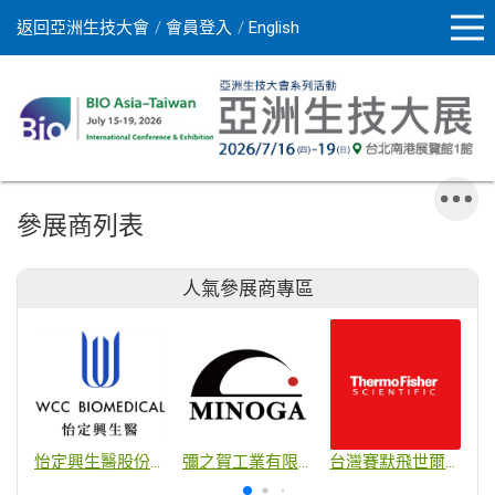
返回亞洲生技大會
會員登入
English
參展商列表
人氣參展商專區
怡定興生醫股份有限公司
彌之賀工業有限公司
台灣賽默飛世爾科技股份有限公司