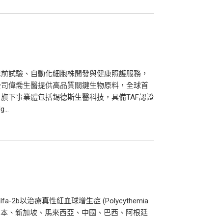
床前試驗、自動化細胞株開發與健康照護服務，
公司偉喬生醫提供高品質關鍵生物原料，全球首
旗下事業體包括錫德斯生醫科技，具備TAF認證
..
fa-2b以治療真性紅血球增生症 (Polycythemia
國、日本、新加坡、馬來西亞、中國、巴西、阿根廷