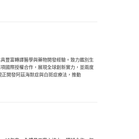
隊具豐富轉譯醫學與藥物開發經驗。致力鑑別生
兩項國際授權合作，展現全球創新實力，並兩度
獎助。現正開發阿茲海默症與白斑症療法，推動