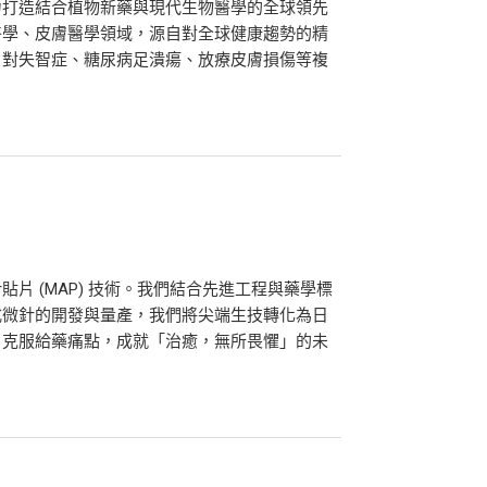
力打造結合植物新藥與現代生物醫學的全球領先
醫學、皮膚醫學領域，源自對全球健康趨勢的精
，對失智症、糖尿病足潰瘍、放療皮膚損傷等複
針貼片 (MAP) 技術。我們結合先進工程與藥學標
式微針的開發與量產，我們將尖端生技轉化為日
，克服給藥痛點，成就「治癒，無所畏懼」的未