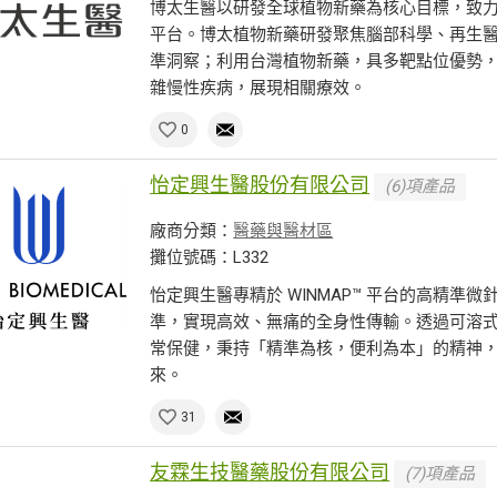
博太生醫以研發全球植物新藥為核心目標，致
平台。博太植物新藥研發聚焦腦部科學、再生
準洞察；利用台灣植物新藥，具多靶點位優勢
雜慢性疾病，展現相關療效。
0
怡定興生醫股份有限公司
(6)項產品
廠商分類：
醫藥與醫材區
攤位號碼：L332
怡定興生醫專精於 WINMAP™ 平台的高精準微
準，實現高效、無痛的全身性傳輸。透過可溶
常保健，秉持「精準為核，便利為本」的精神
來。
31
友霖生技醫藥股份有限公司
(7)項產品