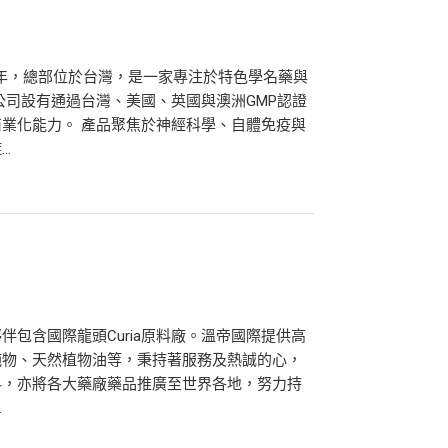
8年，總部位於台灣，是一家專注於特色學名藥與
公司設有通過台灣、美國、英國與澳洲GMP認證
業化能力。 產品聚焦於神經科學、自體免疫與
.
包含國際龍頭Curia原料廠。溫帝國際提供高
純物、天然植物油等，秉持著服務及熱誠的心，
料，亦將各大藥廠藥品推廣至世界各地，努力持
.