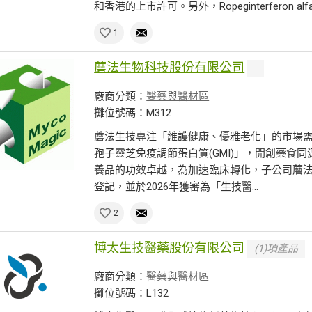
和香港的上市許可。另外，Ropeginterferon al
1
蘑法生物科技股份有限公司
廠商分類：
醫藥與醫材區
攤位號碼：M312
蘑法生技專注「維護健康、優雅老化」的市場
孢子靈芝免疫調節蛋白質(GMI)」，開創藥食
養品的功效卓越，為加速臨床轉化，子公司蘑法生醫
登記，並於2026年獲審為「生技醫...
2
博太生技醫藥股份有限公司
(1)項產品
廠商分類：
醫藥與醫材區
攤位號碼：L132