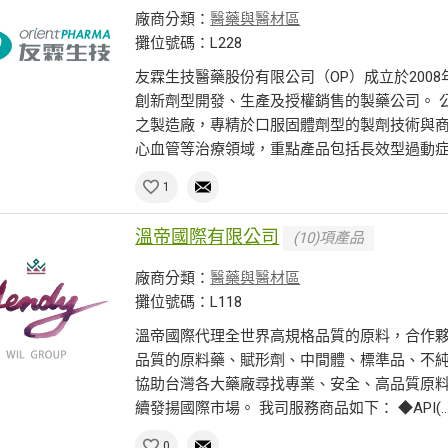
廠商分類：
醫藥與醫材區
攤位號碼：L228
友霖生技醫藥股份有限公司（OP）成立於200
創新劑型開發、生產及授權銷售的製藥公司。 
之製造廠，專精於口服固體劑型的製劑技術與商
心血管等治療領域，重點產品包括長效型過動症..
1
溫帝國際有限公司
(10)項產品
廠商分類：
醫藥與醫材區
攤位號碼：L118
溫帝國際代理全世界高規格品質的原料，合作夥伴
品質的原料藥、賦形劑、中間體、標準品、不
協助台灣各大藥廠尋找專業、安全、高品質原
續發揚國際市場。 我司服務商品如下： ◆API(..
0