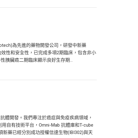
GoldenBiotech)為先進的藥物開發公司，研發中新藥
, 卓越功效性和安全性，已完成多項2期臨床，包含非小
胰臟癌二期臨床顯示良好生存期...
特異性抗體開發。我們專注於癌症與免疫疾病領域，
有技術平台，Omni-Mab 抗體庫和T-cube
藥已經分別成功授權信達生物(IBI302)與天