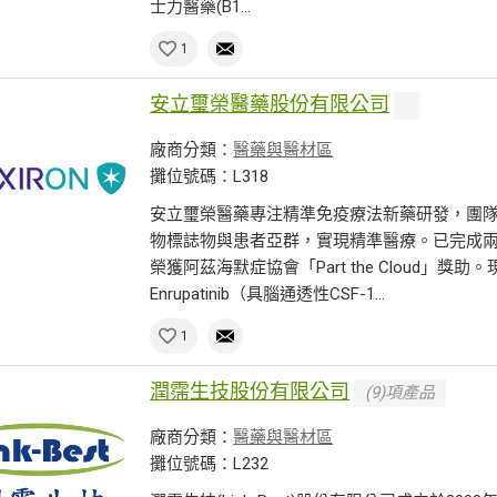
士力醫藥(B1...
1
安立璽榮醫藥股份有限公司
廠商分類：
醫藥與醫材區
攤位號碼：L318
安立璽榮醫藥專注精準免疫療法新藥研發，團
物標誌物與患者亞群，實現精準醫療。已完成
榮獲阿茲海默症協會「Part the Cloud」
Enrupatinib（具腦通透性CSF-1...
1
潤霈生技股份有限公司
(9)項產品
廠商分類：
醫藥與醫材區
攤位號碼：L232