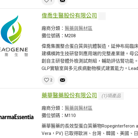
1
偉喬生醫股份有限公司
廠商分類：
醫藥與醫材區
攤位號碼：M208
偉喬集團整合蛋白質與抗體製造，延伸布局臨
建構橫跨生技研發到應用端的完整產業鏈。母
創自主研發體外檢測試劑組，輔助評估腎功能。
GLP實驗室與多元疾病動物模式建置能力。Leadg.
2
藥華醫藥股份有限公司
(1)項產品
廠商分類：
醫藥與醫材區
攤位號碼：M110
藥華醫藥的長效型蛋白質藥物Ropeginterferon al
Vera，PV) 已取得歐洲、台灣、韓國、美