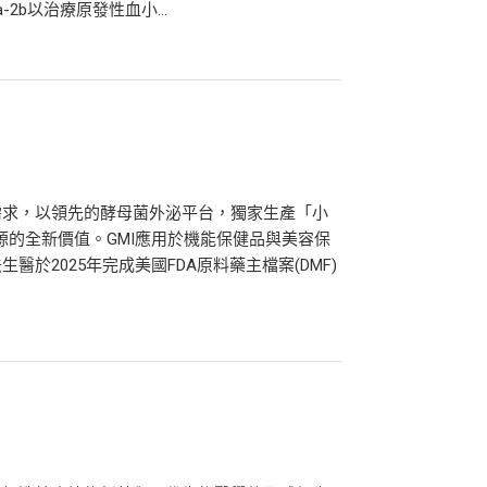
fa-2b以治療原發性血小...
需求，以領先的酵母菌外泌平台，獨家生產「小
同源的全新價值。GMI應用於機能保健品與美容保
於2025年完成美國FDA原料藥主檔案(DMF)