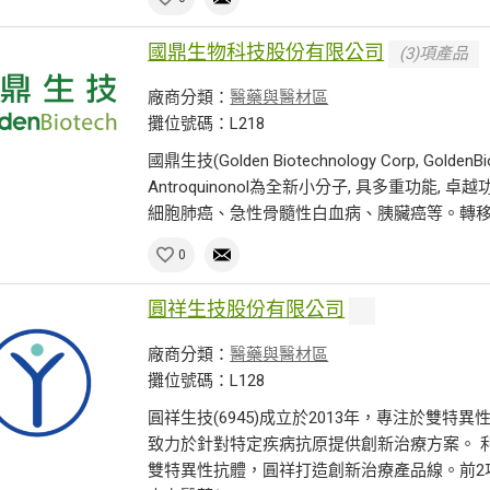
國鼎生物科技股份有限公司
(3)項產品
廠商分類：
醫藥與醫材區
攤位號碼：L218
國鼎生技(Golden Biotechnology Corp, 
Antroquinonol為全新小分子, 具多重功能
細胞肺癌、急性骨髓性白血病、胰臟癌等。轉移性
0
圓祥生技股份有限公司
廠商分類：
醫藥與醫材區
攤位號碼：L128
圓祥生技(6945)成立於2013年，專注於雙
致力於針對特定疾病抗原提供創新治療方案。 利用自
雙特異性抗體，圓祥打造創新治療產品線。前2項新