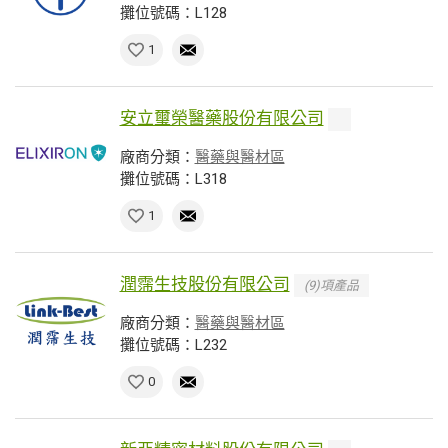
攤位號碼：L128
1
安立璽榮醫藥股份有限公司
廠商分類：
醫藥與醫材區
攤位號碼：L318
1
潤霈生技股份有限公司
(9)項產品
廠商分類：
醫藥與醫材區
攤位號碼：L232
0