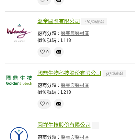
溫帝國際有限公司
(10)項產品
廠商分類：
醫藥與醫材區
攤位號碼：L118
0
國鼎生物科技股份有限公司
(3)項產品
廠商分類：
醫藥與醫材區
攤位號碼：L218
0
圓祥生技股份有限公司
廠商分類：
醫藥與醫材區