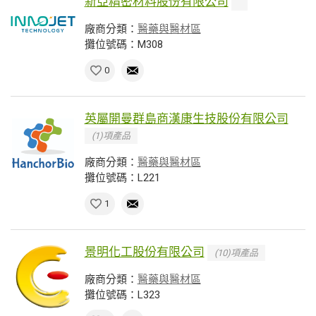
新亞精密材料股份有限公司
廠商分類：
醫藥與醫材區
攤位號碼：M308
0
英屬開曼群島商漢康生技股份有限公司
(1)項產品
廠商分類：
醫藥與醫材區
攤位號碼：L221
1
景明化工股份有限公司
(10)項產品
廠商分類：
醫藥與醫材區
攤位號碼：L323