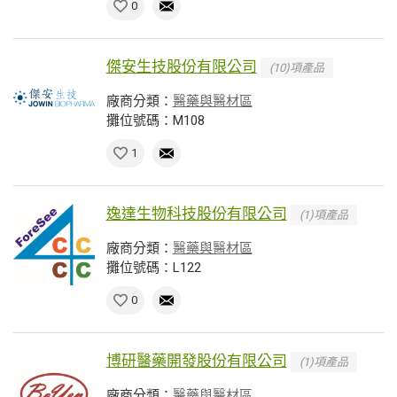
0
傑安生技股份有限公司
(10)項產品
廠商分類：
醫藥與醫材區
攤位號碼：M108
1
逸達生物科技股份有限公司
(1)項產品
廠商分類：
醫藥與醫材區
攤位號碼：L122
0
博研醫藥開發股份有限公司
(1)項產品
廠商分類：
醫藥與醫材區