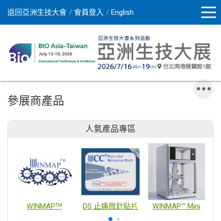
返回亞洲生技大會
會員登入
English
參展商產品
人氣產品專區
WINMAPᵀᴹ
DS 止痛微針貼片
WINMAP™ Mini