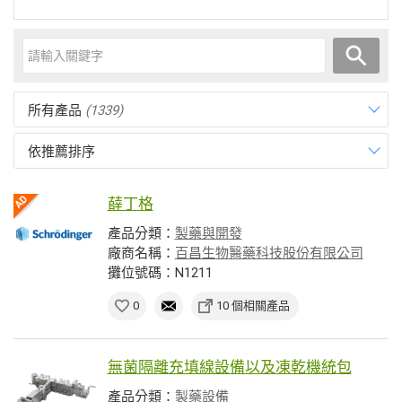
所有產品
(1339)
依推薦排序
薛丁格
產品分類：
製藥與開發
廠商名稱：
百昌生物醫藥科技股份有限公司
攤位號碼：N1211
0
10 個相關產品
無菌隔離充填線設備以及凍乾機統包
產品分類：
製藥設備