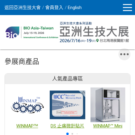
返回亞洲生技大會
會員登入
English
參展商產品
人氣產品專區
WINMAPᵀᴹ
DS 止痛微針貼片
WINMAP™ Mini