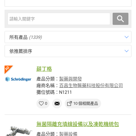
所有產品
(1339)
依推薦排序
薛丁格
產品分類：
製藥與開發
廠商名稱：
百昌生物醫藥科技股份有限公司
攤位號碼：N1211
0
10 個相關產品
無菌隔離充填線設備以及凍乾機統包
產品分類：
製藥設備