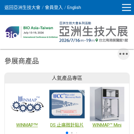
返回亞洲生技大會
會員登入
English
參展商產品
人氣產品專區
WINMAPᵀᴹ
DS 止痛微針貼片
WINMAP™ Mini