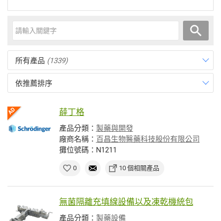
所有產品
(1339)
依推薦排序
薛丁格
產品分類：
製藥與開發
廠商名稱：
百昌生物醫藥科技股份有限公司
攤位號碼：N1211
0
10 個相關產品
無菌隔離充填線設備以及凍乾機統包
產品分類：
製藥設備