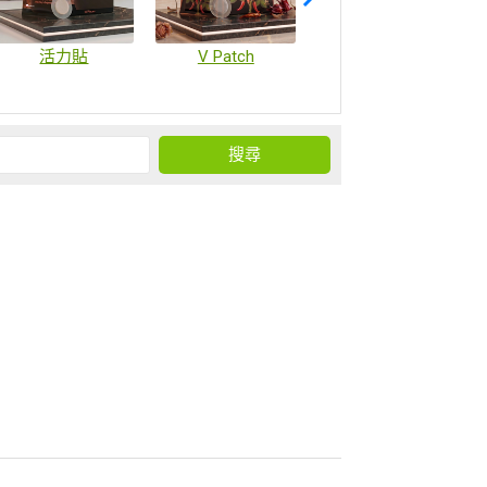
活力貼
V Patch
疫苗微陣列貼片