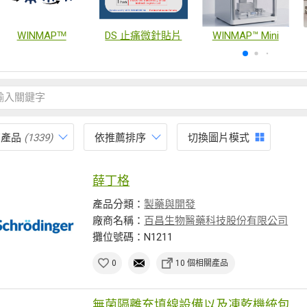
WINMAPᵀᴹ
DS 止痛微針貼片
WINMAP™ Mini
有產品
(1339)
依推薦排序
切換圖片模式
薛丁格
產品分類：
製藥與開發
廠商名稱：
百昌生物醫藥科技股份有限公司
攤位號碼：N1211
0
10 個相關產品
無菌隔離充填線設備以及凍乾機統包