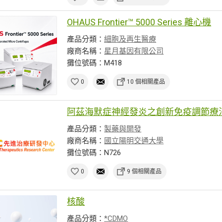
OHAUS Frontier™ 5000 Series 離心機
產品分類：
細胞及再生醫療
廠商名稱：
星月基因有限公司
攤位號碼：M418
0
10 個相關產品
阿茲海默症神經發炎之創新免疫調節療
產品分類：
製藥與開發
廠商名稱：
國立陽明交通大學
攤位號碼：N726
0
9 個相關產品
核酸
產品分類：
*CDMO