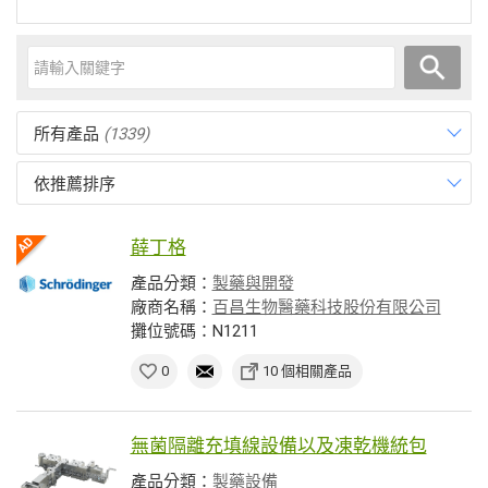
所有產品
(1339)
依推薦排序
薛丁格
產品分類：
製藥與開發
廠商名稱：
百昌生物醫藥科技股份有限公司
攤位號碼：N1211
0
10 個相關產品
無菌隔離充填線設備以及凍乾機統包
產品分類：
製藥設備