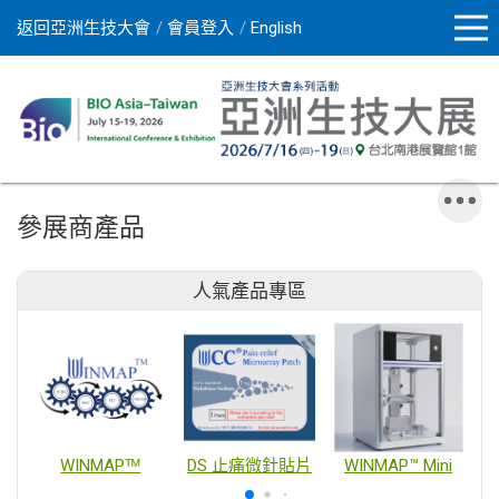
返回亞洲生技大會
會員登入
English
參展商產品
人氣產品專區
WINMAPᵀᴹ
DS 止痛微針貼片
WINMAP™ Mini