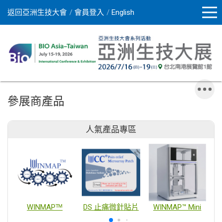
返回亞洲生技大會
會員登入
English
參展商產品
人氣產品專區
WINMAPᵀᴹ
DS 止痛微針貼片
WINMAP™ Mini