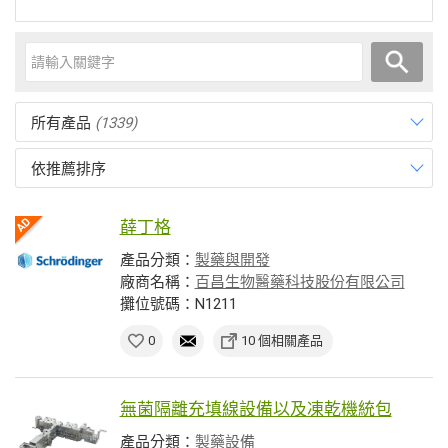
所有產品
(1339)
依推薦排序
薛丁格
產品分類：
製藥與開發
廠商名稱：
百昌生物醫藥科技股份有限公司
攤位號碼：N1211
0
10 個相關產品
無菌隔離充填線設備以及凍乾機統包
產品分類：
製藥設備