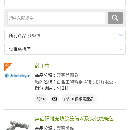
所有產品
(1339)
依推薦排序
薛丁格
產品分類：
製藥與開發
廠商名稱：
百昌生物醫藥科技股份有限公司
攤位號碼：N1211
0
10 個相關產品
無菌隔離充填線設備以及凍乾機統包
產品分類：
製藥設備