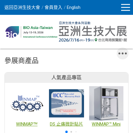
返回亞洲生技大會
會員登入
English
參展商產品
人氣產品專區
WINMAPᵀᴹ
DS 止痛微針貼片
WINMAP™ Mini