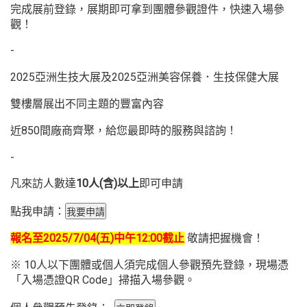
完成展前登錄，展期即可拿到團體參觀證件，快速入場參
觀！
-
2025亞洲生技大展及2025亞洲美容保養．生技保健大展
雙樓層展出不同主題的豐富內容
近850間廠商齊聚，給您最即時的服務與諮詢！
-
凡來訪人數達
10
人
(
含
)
以上
即可申請
點我申請：
報名至
2025
/
7/
04
(
五
)
中午
12:00
截止
敬請把握機會！
※ 10人以下團體或個人須完成個人參觀預先登錄，現場憑
「入場憑證QR Code」掃描入場參觀。