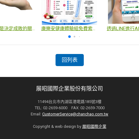
0.3 秒，就是決定成敗的關鍵
康樂安健康體驗組免費索取活動
透過LINE進行
回列表
展昭國際企業股份有限公司
11494台北市內湖區港墘路185號3樓
TEL: 02-2659-6000 FAX: 02-2659-7000
Email:
CustomerService@chanchao.com.tw
Copyright & web design by
展昭國際企業