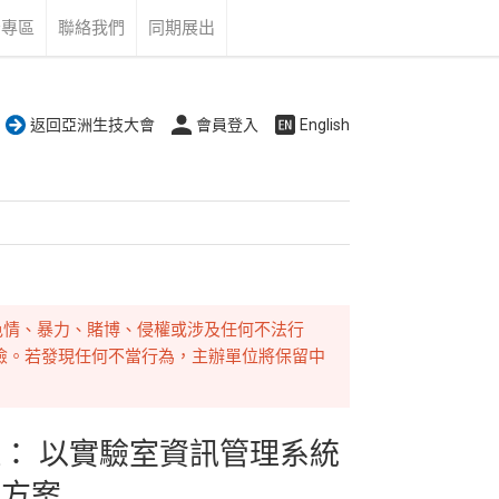
告專區
聯絡我們
同期展出
返回亞洲生技大會
會員登入
English
色情、暴力、賭博、侵權或涉及任何不法行
險。若發現任何不當行為，主辦單位將保留中
： 以實驗室資訊管理系統
行方案