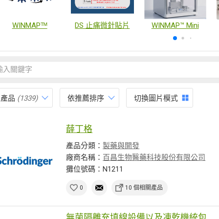
WINMAPᵀᴹ
DS 止痛微針貼片
WINMAP™ Mini
有產品
(1339)
依推薦排序
切換圖片模式
薛丁格
產品分類：
製藥與開發
廠商名稱：
百昌生物醫藥科技股份有限公司
攤位號碼：N1211
0
10 個相關產品
無菌隔離充填線設備以及凍乾機統包