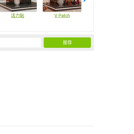
活力貼
V Patch
疫苗微陣列貼片