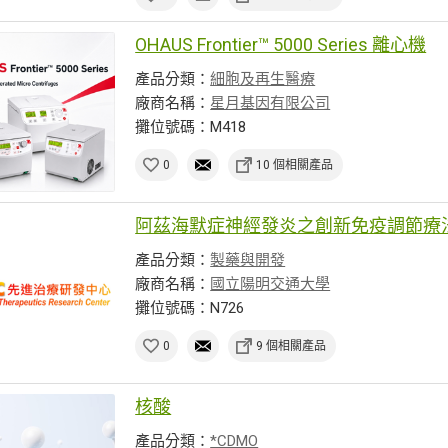
OHAUS Frontier™ 5000 Series 離心機
產品分類：
細胞及再生醫療
廠商名稱：
星月基因有限公司
攤位號碼：M418
0
10 個相關產品
阿茲海默症神經發炎之創新免疫調節療
產品分類：
製藥與開發
廠商名稱：
國立陽明交通大學
攤位號碼：N726
0
9 個相關產品
核酸
產品分類：
*CDMO