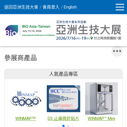
返回亞洲生技大會
會員登入
English
參展商產品
人氣產品專區
WINMAPᵀᴹ
DS 止痛微針貼片
WINMAP™ Mini