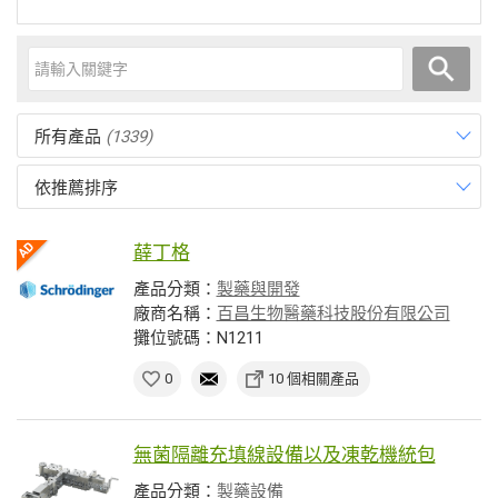
所有產品
(1339)
依推薦排序
薛丁格
產品分類：
製藥與開發
廠商名稱：
百昌生物醫藥科技股份有限公司
攤位號碼：N1211
0
10 個相關產品
無菌隔離充填線設備以及凍乾機統包
產品分類：
製藥設備