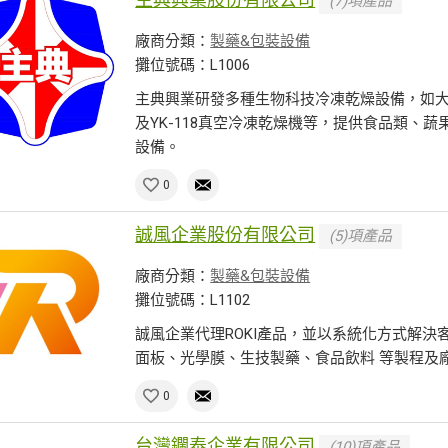
(7)項產品
廠商分類：
製藥&包裝設備
攤位號碼：L1006
主典興業研發多種生物科技冷凍乾燥設備，如大空間
及YK-118真空冷凍乾燥機等，提供食品類、
設備。
0
誠風企業股份有限公司
(5)項產品
廠商分類：
製藥&包裝設備
攤位號碼：L1102
誠風企業代理ROKI產品，並以系統化方式解決
面板、光學膜、生技製藥、食品飲料 等製程及
0
台灣鑭泰企業有限公司
(10)項產品