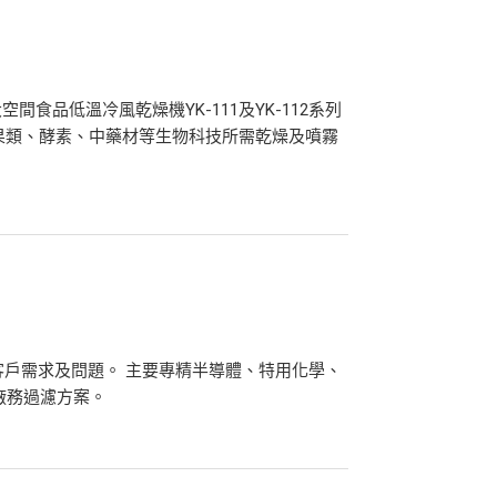
食品低溫冷風乾燥機YK-111及YK-112系列
蔬果類、酵素、中藥材等生物科技所需乾燥及噴霧
客戶需求及問題。 主要專精半導體、特用化學、
廠務過濾方案。