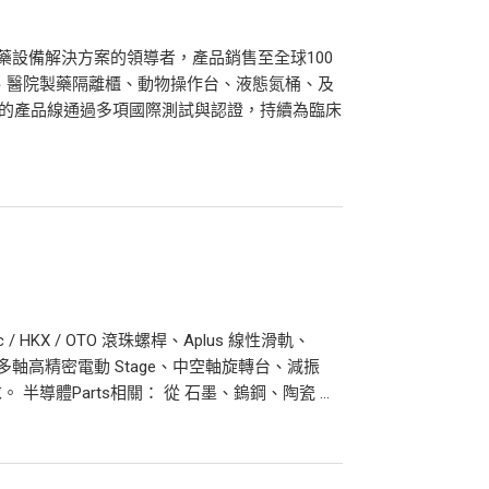
與製藥設備解決方案的領導者，產品銷售至全球100
、醫院製藥隔離櫃、動物操作台、液態氮桶、及
廣泛的產品線通過多項國際測試與認證，持續為臨床
/ HKX / OTO 滾珠螺桿、Aplus 線性滑軌、
多軸高精密電動 Stage、中空軸旋轉台、減振
導體Parts相關： 從 石墨、鎢鋼、陶瓷 ...