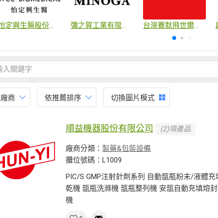
怡定興生醫股份有限公司
彌之賀工業有限公司
台灣賽默飛世爾科技股份有限公司
有廠商
依推薦排序
切換圖片模式
順益機器股份有限公司
(2)項產品
廠商分類：
製藥&包裝設備
攤位號碼：L1009
PIC/S GMP注射針劑系列 自動瓿瓶粉末/液
乾機 瓿瓶洗滌機 瓿瓶整列機 安瓿自動充填熔封
機