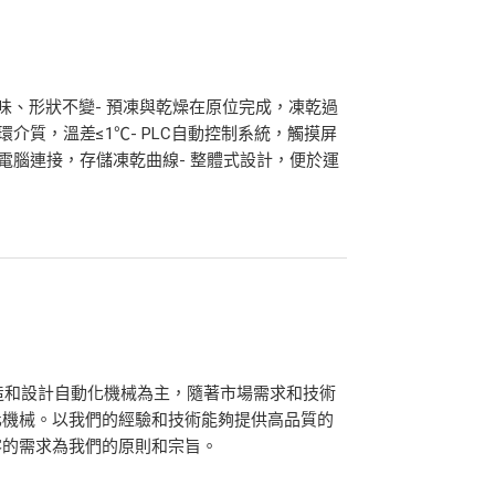
、味、形狀不變- 預凍與乾燥在原位完成，凍乾過
介質，溫差≤1℃- PLC自動控制系統，觸摸屏
電腦連接，存儲凍乾曲線- 整體式設計，便於運
製造和設計自動化機械為主，隨著市場需求和技術
化機械。以我們的經驗和技術能夠提供高品質的
客的需求為我們的原則和宗旨。