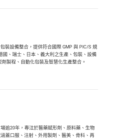
程與包裝設備整合，提供符合國際 GMP 與 PIC/S 規
是德國、瑞士、日本、義大利之生產、包裝、設備
型劑製程、自動化包裝及智慧化生產整合。
場逾20年，專注於醫藥賦形劑、原料藥、生物
域涵蓋口服、注射、外用製劑、醫美、骨科、再