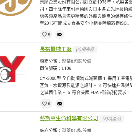
志順企業股份有限公司創立於1976年，承製
司，四十餘年來引進德國與日本各式先進技術
讓各類產品具備更精美的外觀與優良的保存條件
至2015年間成立食品安全小組並陸續取得ISO...
0
長裕機械工廠
(2)項產品
廠商分類：
製藥&包裝設備
攤位號碼：L106
CY-3000型 全自動噴灑式滅菌櫃 1. 採用工業電腦
蒸氣、水資源及能源之設計。 3. 可快速升溫與
之滅菌作業。 5. 符合美國 FDA 相關規範要求。
0
藝斯高生命科學有限公司
(3)項產品
廠商分類：
製藥&包裝設備