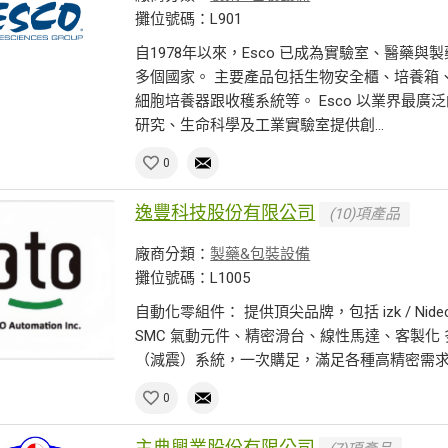
攤位號碼：L901
自1978年以來，Esco 已成為實驗室、醫藥
多個國家。 主要產品包括生物安全櫃、培養箱
細胞培養器跟收穫系統等。 Esco 以業界最
研究、生命科學及工業實驗室提供創...
0
逸豐科技股份有限公司
(10)項產品
廠商分類：
製藥&包裝設備
攤位號碼：L1005
自動化零組件： 提供頂尖品牌，包括 izk / Nidec 
SMC 氣動元件、精密滑台、線性馬達、客製化 
（減震）系統，一次購足，滿足各種高精密需求。 半
0
主典興業股份有限公司