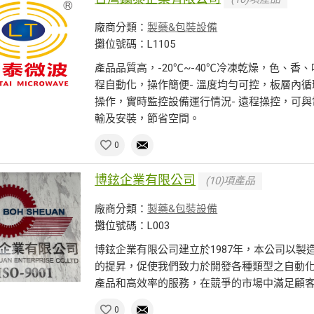
廠商分類：
製藥&包裝設備
攤位號碼：L1105
產品品質高，-20℃~-40℃冷凍乾燥，色、香
程自動化，操作簡便- 溫度均勻可控，板層內循環
操作，實時監控設備運行情況- 遠程操控，可與
輸及安裝，節省空間。
0
博鉉企業有限公司
(10)項產品
廠商分類：
製藥&包裝設備
攤位號碼：L003
博鉉企業有限公司建立於1987年，本公司以
的提昇，促使我們致力於開發各種類型之自動
產品和高效率的服務，在競爭的市場中滿足顧
0