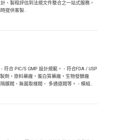
設計、製程評估到法規文件整合之一站式服務，
提供客製...
PIC/S GMP 設計規範。 - 符合FDA / USP
，中藥製劑，原料藥廠，蛋白質藥廠，生物發酵廠
膜閥、無菌取樣閥、 多通道閥等。 - 模組...