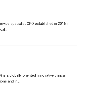
-service specialist CRO established in 2016 in
al...
s a globally oriented, innovative clinical
ons and in...