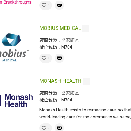
0
MOBIUS MEDICAL
廠商分類：
國家館區
攤位號碼：M704
0
MONASH HEALTH
廠商分類：
國家館區
攤位號碼：M704
Monash Health exists to reimagine care, so that 
world-leading care for the community we serve, 
0