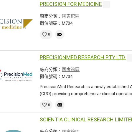
PRECISION FOR MEDICINE
廠商分類：
國家館區
攤位號碼：M704
0
PRECISIONMED RESEARCH PTY LTD.
廠商分類：
國家館區
攤位號碼：M704
PrecisionMed Research is a newly established 
(CRO) providing comprehensive clinical operation
0
SCIENTIA CLINICAL RESEARCH LIMITE
廠商分類：
國家館區