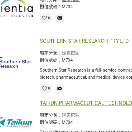
攤位號碼：M704
0
SOUTHERN STAR RESEARCH PTY LTD.
廠商分類：
國家館區
攤位號碼：M704
Southern Star Research is a full-service contr
biotech, pharmaceutical, and medical device com
0
TAIKUN PHARMACEUTICAL TECHNOLO
廠商分類：
國家館區
攤位號碼：M704