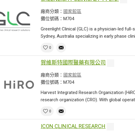
廠商分類：
國家館區
攤位號碼：M704
Greenlight Clinical (GLC) is a physician-led full
Sydney, Australia specializing in early phase clinic
0
賀維斯特國際醫藥有限公司
廠商分類：
國家館區
攤位號碼：M704
Harvest Integrated Research Organization (HiRO) i
research organization (CRO). With global operati
0
ICON CLINICAL RESEARCH