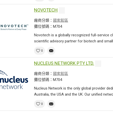
NOVOTECH
廠商分類：
國家館區
攤位號碼：M704
Novotech is a globally recognized full-service c
scientific advisory partner for biotech and small
0
NUCLEUS NETWORK PTY LTD.
廠商分類：
國家館區
攤位號碼：M704
Nucleus Network is the only global provider dedica
Australia, the USA and the UK. Our unified networ
0