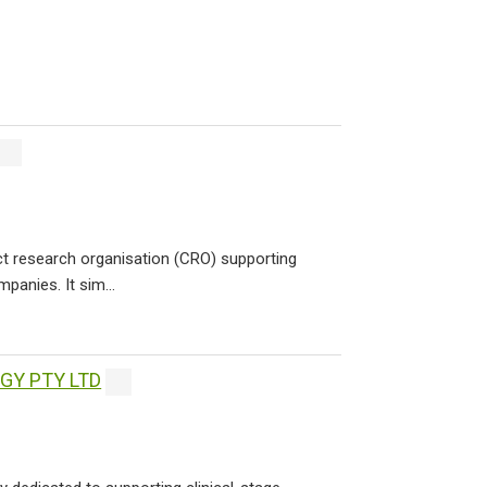
act research organisation (CRO) supporting
panies. It sim...
GY PTY LTD