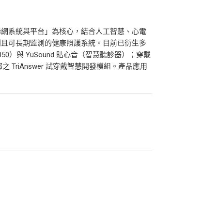
聯網系統與平台」為核心，結合人工智慧、心電
利且可長期監測的健康照護系統。目前已衍生多
050）與 YuSound 貼心音（智慧聽診器）；穿戴
業部之 TriAnswer 試穿戴智慧開發模組。產品應用