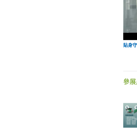
貼身
參展