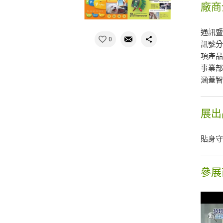
廠商
通訊
0
訊號
項產品
事業部之
涵蓋
展出
貼身守
參展