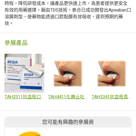
時程，降低研發成本，讓產品更快速上市，為患者提供更安全
有效的用藥選擇。藉由TDS技術，泰合已成功開發出Apixaban口
溶膜劑型，使藥物能透過口腔黏膜有效吸收，達到預期的藥
效。
參展產品
TAH3311抗血栓口溶膜
TAH4411化療止吐口溶膜
TAH3341抗血栓長效緩釋口溶膜
您可能有興趣的參展商