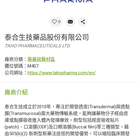
0
泰合生技藥品股份有限公司
TAHO PHARMACEUTICALS LTD.
廠商分類：
醫藥與醫材區
攤位號碼：M407
公司網址：
https://www.tahopharma.com/en/
廠商介紹
泰合生技成立於2010年，專注於開發透皮(Transdermal)與透黏
膜(Transmucosal)兩大藥物傳輸系統，能夠讓藥物分子經由皮
膚或黏膜吸收進入體內發揮療效。劑型包括經皮吸收貼片
(patch)、口溶膜(ODF)及口頰溶膜(Buccal film)等三種類型。藉
由505(b)(2) 新劑型新藥法途徑的開發優勢，可以縮短臨床開發