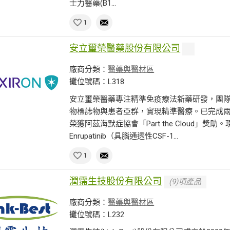
士力醫藥(B1...
1
安立璽榮醫藥股份有限公司
廠商分類：
醫藥與醫材區
攤位號碼：L318
安立璽榮醫藥專注精準免疫療法新藥研發，團
物標誌物與患者亞群，實現精準醫療。已完成
榮獲阿茲海默症協會「Part the Cloud」
Enrupatinib（具腦通透性CSF-1...
1
潤霈生技股份有限公司
(9)項產品
廠商分類：
醫藥與醫材區
攤位號碼：L232