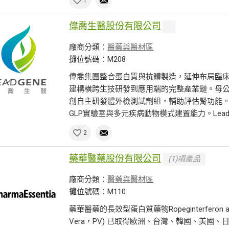
1
偉喬生醫股份有限公司
廠商分類：
醫藥與醫材區
攤位號碼：M208
偉喬集團整合蛋白質與抗體製造，延伸布局臨
建構橫跨生技研發到應用端的完整產業鏈。母
創自主研發體外檢測試劑組，輔助評估腎功能。
GLP實驗室與多元疾病動物模式建置能力。Leadg.
2
藥華醫藥股份有限公司
(1)項產品
廠商分類：
醫藥與醫材區
攤位號碼：M110
藥華醫藥的長效型蛋白質藥物Ropeginterferon al
Vera，PV) 已取得歐洲、台灣、韓國、美