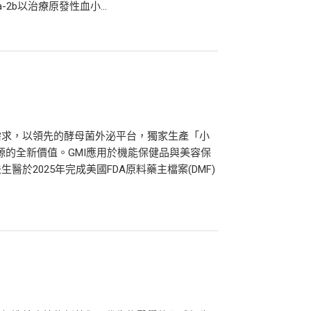
fa-2b以治療原發性血小...
需求，以領先的酵母菌外泌平台，獨家生產「小
同源的全新價值。GMI應用於機能保健品與美容保
於2025年完成美國FDA原料藥主檔案(DMF)