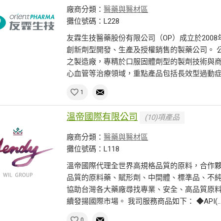
廠商分類：
醫藥與醫材區
攤位號碼：L228
友霖生技醫藥股份有限公司（OP）成立於200
創新劑型開發、生產及授權銷售的製藥公司。 
之製造廠，專精於口服固體劑型的製劑技術與商
心血管等治療領域，重點產品包括長效型過動症..
1
溫帝國際有限公司
(10)項產品
廠商分類：
醫藥與醫材區
攤位號碼：L118
溫帝國際代理全世界高規格品質的原料，合作夥伴
品質的原料藥、賦形劑、中間體、標準品、不
協助台灣各大藥廠尋找專業、安全、高品質原
續發揚國際市場。 我司服務商品如下： ◆API(..
0