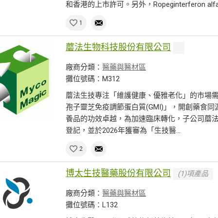
和香港的上市許可。另外，Ropeginterferon al
1
蘑法生物科技股份有限公司
廠商分類：
醫藥與醫材區
攤位號碼：M312
蘑法生技專注「維護健康、優雅老化」的市場
孢子靈芝免疫調節蛋白質(GMI)」，開創藥食
養品的功效卓越，為加速臨床轉化，子公司蘑法生醫
登記，並於2026年獲審為「生技醫...
2
博太生技醫藥股份有限公司
(1)項產品
廠商分類：
醫藥與醫材區
攤位號碼：L132