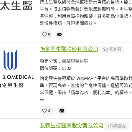
博太生醫以研發全球植物新藥為核心目標，致
平台。博太植物新藥研發聚焦腦部科學、再生
準洞察；利用台灣植物新藥，具多靶點位優勢
雜慢性疾病，展現相關療效。
0
怡定興生醫股份有限公司
(6)項產品
廠商分類：
醫藥與醫材區
攤位號碼：L332
怡定興生醫專精於 WINMAP™ 平台的高精準微
準，實現高效、無痛的全身性傳輸。透過可溶
常保健，秉持「精準為核，便利為本」的精神
來。
31
友霖生技醫藥股份有限公司
(7)項產品