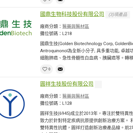
國鼎生物科技股份有限公司
(3)項產品
廠商分類：
醫藥與醫材區
攤位號碼：L218
國鼎生技(Golden Biotechnology Corp, 
Antroquinonol為全新小分子, 具多重功能
細胞肺癌、急性骨髓性白血病、胰臟癌等。轉移性
0
圓祥生技股份有限公司
廠商分類：
醫藥與醫材區
攤位號碼：L128
圓祥生技(6945)成立於2013年，專注於雙
致力於針對特定疾病抗原提供創新治療方案。 利用自
雙特異性抗體，圓祥打造創新治療產品線。前2項新