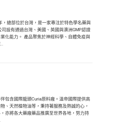
8年，總部位於台灣，是一家專注於特色學名藥與
公司設有通過台灣、美國、英國與澳洲GMP認證
業化能力。 產品聚焦於神經科學、自體免疫與
.
包含國際龍頭Curia原料廠。溫帝國際提供高
純物、天然植物油等，秉持著服務及熱誠的心，
料，亦將各大藥廠藥品推廣至世界各地，努力持
.