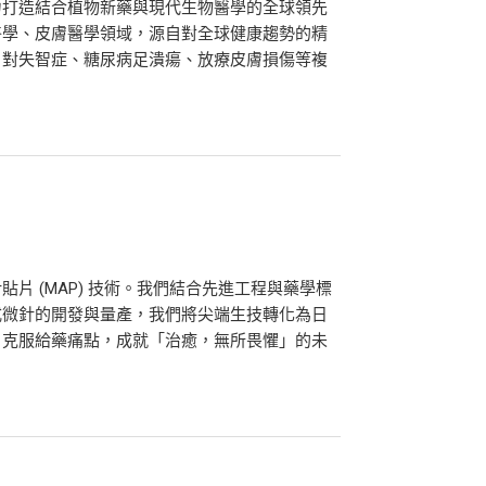
力打造結合植物新藥與現代生物醫學的全球領先
醫學、皮膚醫學領域，源自對全球健康趨勢的精
，對失智症、糖尿病足潰瘍、放療皮膚損傷等複
針貼片 (MAP) 技術。我們結合先進工程與藥學標
式微針的開發與量產，我們將尖端生技轉化為日
，克服給藥痛點，成就「治癒，無所畏懼」的未