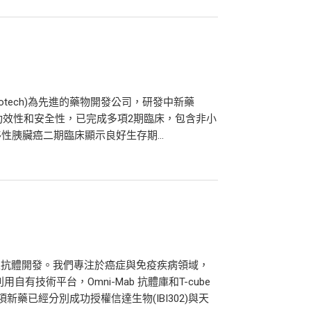
GoldenBiotech)為先進的藥物開發公司，研發中新藥
, 卓越功效性和安全性，已完成多項2期臨床，包含非小
胰臟癌二期臨床顯示良好生存期...
特異性抗體開發。我們專注於癌症與免疫疾病領域，
有技術平台，Omni-Mab 抗體庫和T-cube
藥已經分別成功授權信達生物(IBI302)與天