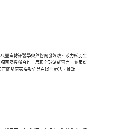
隊具豐富轉譯醫學與藥物開發經驗。致力鑑別生
兩項國際授權合作，展現全球創新實力，並兩度
獎助。現正開發阿茲海默症與白斑症療法，推動