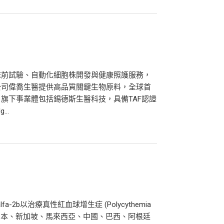
床前試驗、自動化細胞株開發與健康照護服務，
公司偉喬生醫提供高品質關鍵生物原料，全球首
旗下事業體包括錫德斯生醫科技，具備TAF認證
..
fa-2b以治療真性紅血球增生症 (Polycythemia
國、日本、新加坡、馬來西亞、中國、巴西、阿根廷