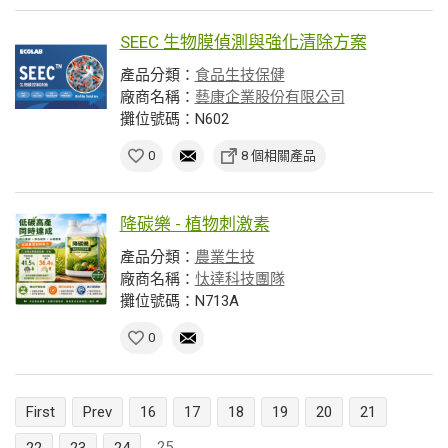
SEEC 生物膜偵測與強化清除方案
產品分類：
食品生技保健
廠商名稱：
藝康企業股份有限公司
攤位號碼：N602
0
8 個相關產品
降碳樂 - 植物刺激素
產品分類：
農業生技
廠商名稱：
忲達科技團隊
攤位號碼：N713A
0
First
Prev
16
17
18
19
20
21
25