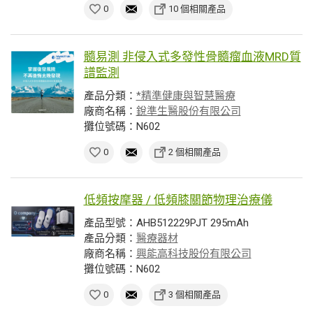
0
10 個相關產品
髓易測 非侵入式多發性骨髓瘤血液MRD質
譜監測
產品分類：
*精準健康與智慧醫療
廠商名稱：
銳準生醫股份有限公司
攤位號碼：N602
0
2 個相關產品
低頻按摩器 / 低頻膝關節物理治療儀
產品型號：AHB512229PJT 295mAh
產品分類：
醫療器材
廠商名稱：
興能高科技股份有限公司
攤位號碼：N602
0
3 個相關產品