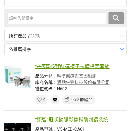
所有產品
(1339)
依推薦排序
快速寡核苷酸連接子抗體標定套組
產品分類：
精準醫療與基因檢測
廠商名稱：
源點生物科技股份有限公司
攤位號碼：N602
0
4 個相關產品
“榮智”冠狀動脈影像輔助判讀系統
產品型號：V5-MED-CA01