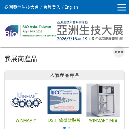
返回亞洲生技大會
會員登入
English
參展商產品
人氣產品專區
WINMAPᵀᴹ
DS 止痛微針貼片
WINMAP™ Mini