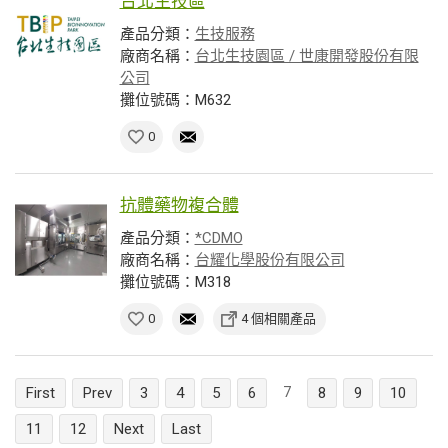
台北生技區
產品分類：
生技服務
廠商名稱：
台北生技園區 / 世康開發股份有限
公司
攤位號碼：M632
0
抗體藥物複合體
產品分類：
*CDMO
廠商名稱：
台耀化學股份有限公司
攤位號碼：M318
0
4 個相關產品
7
First
Prev
3
4
5
6
8
9
10
11
12
Next
Last