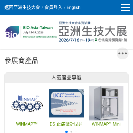
返回亞洲生技大會
會員登入
English
參展商產品
人氣產品專區
WINMAPᵀᴹ
DS 止痛微針貼片
WINMAP™ Mini