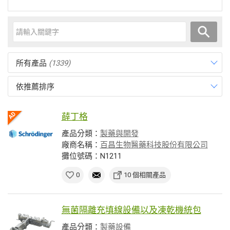
所有產品
(1339)
依推薦排序
薛丁格
產品分類：
製藥與開發
廠商名稱：
百昌生物醫藥科技股份有限公司
攤位號碼：N1211
0
10 個相關產品
無菌隔離充填線設備以及凍乾機統包
產品分類：
製藥設備