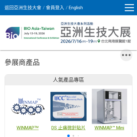
返回亞洲生技大會
會員登入
English
參展商產品
人氣產品專區
WINMAPᵀᴹ
DS 止痛微針貼片
WINMAP™ Mini