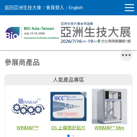
返回亞洲生技大會
會員登入
English
參展商產品
人氣產品專區
WINMAPᵀᴹ
DS 止痛微針貼片
WINMAP™ Mini