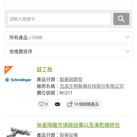
所有產品
(1339)
依推薦排序
薛丁格
產品分類：
製藥與開發
廠商名稱：
百昌生物醫藥科技股份有限公司
攤位號碼：N1211
0
10 個相關產品
無菌隔離充填線設備以及凍乾機統包
產品分類：
製藥設備