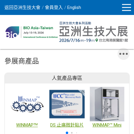
返回亞洲生技大會
會員登入
English
參展商產品
人氣產品專區
WINMAPᵀᴹ
DS 止痛微針貼片
WINMAP™ Mini