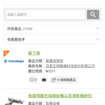
所有產品
(1339)
依推薦排序
薛丁格
產品分類：
製藥與開發
廠商名稱：
百昌生物醫藥科技股份有限公司
攤位號碼：N1211
0
10 個相關產品
無菌隔離充填線設備以及凍乾機統包
產品分類：
製藥設備