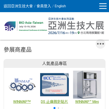
返回亞洲生技大會
會員登入
English
參展商產品
人氣產品專區
WINMAPᵀᴹ
DS 止痛微針貼片
WINMAP™ Mini