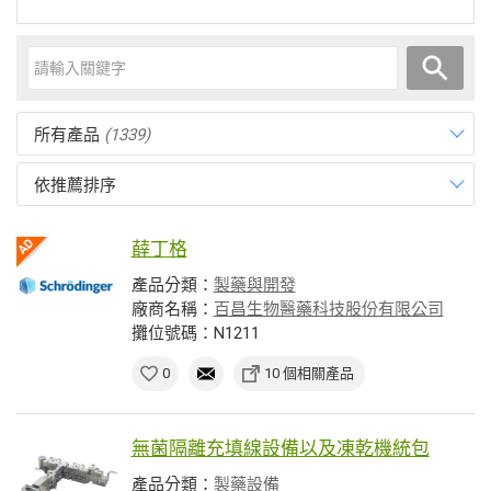
所有產品
(1339)
依推薦排序
薛丁格
產品分類：
製藥與開發
廠商名稱：
百昌生物醫藥科技股份有限公司
攤位號碼：N1211
0
10 個相關產品
無菌隔離充填線設備以及凍乾機統包
產品分類：
製藥設備