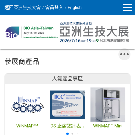
返回亞洲生技大會
會員登入
English
參展商產品
人氣產品專區
WINMAPᵀᴹ
DS 止痛微針貼片
WINMAP™ Mini