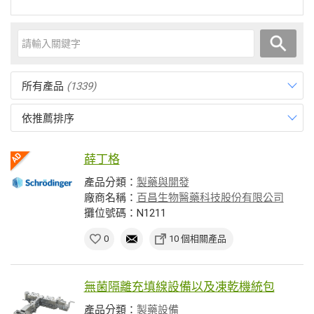
所有產品
(1339)
依推薦排序
薛丁格
產品分類：
製藥與開發
廠商名稱：
百昌生物醫藥科技股份有限公司
攤位號碼：N1211
0
10 個相關產品
無菌隔離充填線設備以及凍乾機統包
產品分類：
製藥設備