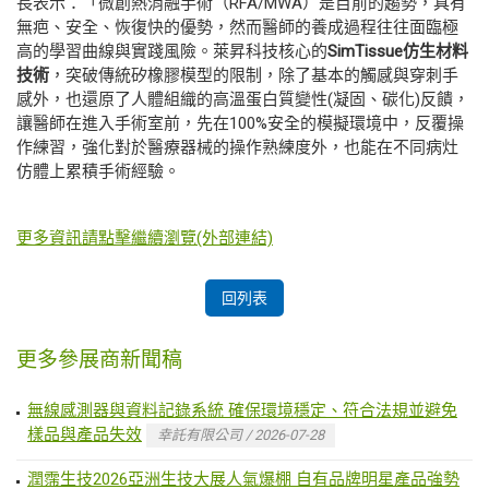
長表示：「微創熱消融手術（RFA/MWA）是目前的趨勢，具有
無疤、安全、恢復快的優勢，然而醫師的養成過程往往面臨極
高的學習曲線與實踐風險。萊昇科技核心的
SimTissue仿生材料
技術
，突破傳統矽橡膠模型的限制，除了基本的觸感與穿刺手
感外，也還原了人體組織的高溫蛋白質變性(凝固、碳化)反饋，
讓醫師在進入手術室前，先在100%安全的模擬環境中，反覆操
作練習，強化對於醫療器械的操作熟練度外，也能在不同病灶
仿體上累積手術經驗。
更多資訊請點擊繼續瀏覽(外部連結)
回列表
更多參展商新聞稿
無線感測器與資料記錄系統 確保環境穩定、符合法規並避免
樣品與產品失效
幸託有限公司 / 2026-07-28
潤霈生技2026亞洲生技大展人氣爆棚 自有品牌明星產品強勢