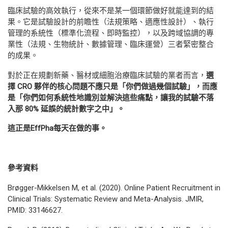
臨床試驗的高效執行，從來不是某一個環節做好就能達到的結
果。它是試驗設計的前瞻性（法規策略、適應性設計）、執行
管理的系統性（標準化流程、即時監控），以及跨域協調的專
業性（法規、生物統計、數據管理、臨床運營）三者緊密整合
的成果。
對於正在規劃新藥、醫材或細胞治療臨床試驗的業者而言，
選
擇
CRO
夥伴的核心問題不應只是「你們做過幾個試驗」，而應
是「你們如何系統性地識別並解決這些痛點，讓我的試驗不落
入那
80%
延誤的統計數字之中」。
這正是
EffPha
每天在做的事。
參考資料
Brøgger-Mikkelsen M, et al. (2020). Online Patient Recruitment in
Clinical Trials: Systematic Review and Meta-Analysis.
JMIR
,
PMID: 33146627.