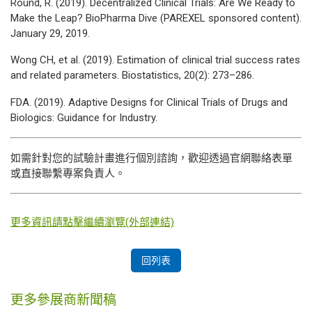
Round, R. (2019). Decentralized Clinical Trials: Are We Ready to
Make the Leap?
BioPharma Dive
(PAREXEL sponsored content).
January 29, 2019.
Wong CH, et al. (2019). Estimation of clinical trial success rates
and related parameters.
Biostatistics
, 20(2): 273–286.
FDA. (2019). Adaptive Designs for Clinical Trials of Drugs and
Biologics: Guidance for Industry.
如需針對您的試驗計畫進行個別諮詢，歡迎透過官網聯絡表單
或直接聯繫專案負責人。
更多資訊請點擊繼續瀏覽(外部連結)
回列表
更多參展商新聞稿