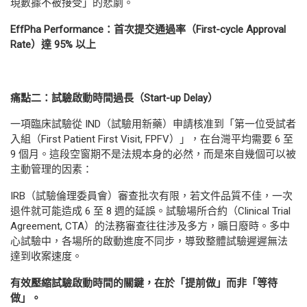
現數據不被接受」的悲劇。
EffPha Performance
：首次提交通過率（
First-cycle Approval
Rate
）達
95%
以上
痛點二：試驗啟動時間過長（
Start-up Delay
）
一項臨床試驗從 IND（試驗用新藥）申請核准到「第一位受試者
入組（First Patient First Visit, FPFV）」，在台灣平均需要 6 至
9 個月。這段空窗期不是法規本身的必然，而是來自幾個可以被
主動管理的因素：
IRB（試驗倫理委員會）審查批次有限，若文件品質不佳，一次
退件就可能造成 6 至 8 週的延誤。試驗場所合約（Clinical Trial
Agreement, CTA）的法務審查往往涉及多方，曠日廢時。多中
心試驗中，各場所的啟動進度不同步，導致整體試驗遲遲無法
達到收案速度。
有效壓縮試驗啟動時間的關鍵，在於「提前做」而非「等待
做」。