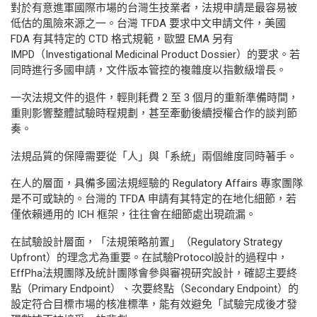
對於有意進軍國際市場的台灣生技業者，法規申請是最容易被
低估的風險來源之一。台灣 TFDA 要求中文申請文件，美國
FDA 有其特定的 CTD 格式規範，歐盟 EMA 另有
IMPD（Investigational Medicinal Product Dossier）的要求。若
同時進行多國申請，文件版本管控的複雜度以指數級增長。
一次法規文件的退件，輕則耗費 2 至 3 個月的重新準備時間，
重則影響整體試驗時程規劃，甚至牽動後續授權合作的談判節
奏。
法規品質的保障需要從「人」與「系統」兩個維度同時著手。
在人的層面，具備多國法規經驗的 Regulatory Affairs 專家團隊
是不可或缺的。台灣的 TFDA 申請有其特定的在地化細節，若
僅依賴通用的 ICH 框架，往往會在細節處出現疏漏。
在試驗設計層面，「法規策略前置」（Regulatory Strategy
Upfront）的理念尤為重要。在試驗Protocol設計的過程中，
EffPha法規團隊及統計團隊會參與審視研究設計，確認主要終
點（Primary Endpoint）、次要終點（Secondary Endpoint）的
設定符合目標市場的核准標準，能有效避免「試驗完成後才發