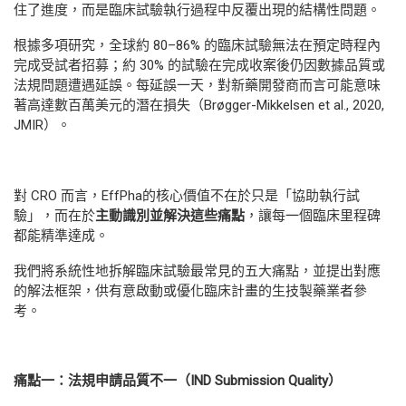
住了進度，而是臨床試驗執行過程中反覆出現的結構性問題。
根據多項研究，全球約 80–86% 的臨床試驗無法在預定時程內
完成受試者招募；約 30% 的試驗在完成收案後仍因數據品質或
法規問題遭遇延誤。每延誤一天，對新藥開發商而言可能意味
著高達數百萬美元的潛在損失（Brøgger-Mikkelsen et al., 2020,
JMIR
）。
對 CRO 而言，EffPha的核心價值不在於只是「協助執行試
驗」，而在於
主動識別並解決這些痛點
，讓每一個臨床里程碑
都能精準達成。
我們將系統性地拆解臨床試驗最常見的五大痛點，並提出對應
的解法框架，供有意啟動或優化臨床計畫的生技製藥業者參
考。
痛點一：法規申請品質不一（
IND Submission Quality
）