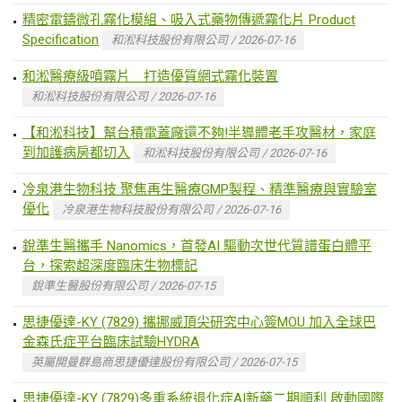
精密電鑄微孔霧化模組、吸入式藥物傳遞霧化片 Product
Specification
和淞科技股份有限公司 / 2026-07-16
和淞醫療級噴霧片 打造優質網式霧化裝置
和淞科技股份有限公司 / 2026-07-16
【和淞科技】幫台積電蓋廠還不夠!半導體老手攻醫材，家庭
到加護病房都切入
和淞科技股份有限公司 / 2026-07-16
冷泉港生物科技 聚焦再生醫療GMP製程、精準醫療與實驗室
優化
冷泉港生物科技股份有限公司 / 2026-07-16
銳準生醫攜手 Nanomics，首發AI 驅動次世代質譜蛋白體平
台，探索超深度臨床生物標記
銳準生醫股份有限公司 / 2026-07-15
思捷優達-KY (7829) 攜挪威頂尖研究中心簽MOU 加入全球巴
金森氏症平台臨床試驗HYDRA
英屬開曼群島商思捷優達股份有限公司 / 2026-07-15
思捷優達-KY (7829)多重系統退化症AI新藥二期順利 啟動國際