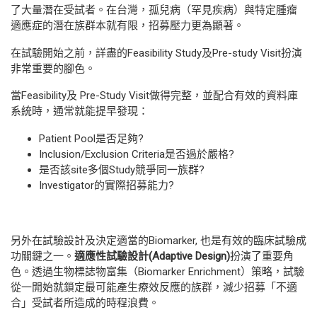
了大量潛在受試者。在台灣，孤兒病（罕見疾病）與特定腫瘤
適應症的潛在族群本就有限，招募壓力更為顯著。
在試驗開始之前，詳盡的Feasibility Study及Pre-study Visit扮演
非常重要的腳色。
當Feasibility及 Pre-Study Visit做得完整，並配合有效的資料庫
系統時，通常就能提早發現：
Patient Pool是否足夠?
Inclusion/Exclusion Criteria是否過於嚴格?
是否該site多個Study競爭同一族群?
Investigator的實際招募能力?
另外在試驗設計及決定適當的Biomarker, 也是有效的臨床試驗成
功關鍵之一。
適應性試驗設計
(Adaptive Design)
扮演了重要角
色。透過生物標誌物富集（Biomarker Enrichment）策略，試驗
從一開始就鎖定最可能產生療效反應的族群，減少招募「不適
合」受試者所造成的時程浪費。