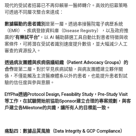
現代的受試者招募已不再仰賴單一醫師轉介。高效的招募策略
可透過不同層次整合來達成：
數據驅動的患者識別
是第一層。透過串接醫院電子病歷系統
（EMR）、疾病登錄資料庫（Disease Registry），以及政府推
廣的”
有樂試平台
”
，以 AI 輔助篩選工具自動比對患者特徵與收
案條件，可將潛在受試者識別速度提升數倍，並大幅減少人工
審查的資源投入。
透過病友團體與疾病倡議組織（
Patient Advocacy Groups
）的
合作
是第二層。對於罕見疾病試驗，與病友團體建立夥伴關
係，不僅能觸及主流醫療體系以外的患者，也能提升患者對試
驗的信任度與參與意願。
EffPha
透過
Protocol Design, Feasibility Study
，
Pre-Study Visit
等工作，在試驗開始前協助
Sponsor
建立合理的專案規劃，與客
戶建立各
Milestone
的共識，讓所有人的目標能一致。
痛點四：數據品質風險（
Data Integrity & GCP Compliance
）