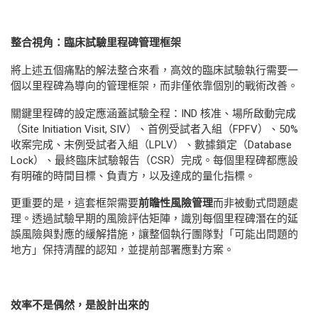
整合視角：臨床試驗里程碑管理框架
將上述五個痛點的解法整合來看，高效的臨床試驗執行需要一
個以里程碑為導向的管理框架，而非僅依靠個別的戰術改善。
關鍵里程碑的設定應涵蓋試驗全程：IND 核准、場所啟動完成
（Site Initiation Visit, SIV）、首例受試者入組（FPFV）、50%
收案完成、末例受試者入組（LPLV）、數據鎖定（Database
Lock）、最終臨床試驗報告（CSR）完成。每個里程碑都應設
有明確的時間目標、負責方，以及達成的量化指標。
更重要的是，這套框架需要
前瞻性風險管理
而非被動式問題處
理。透過試驗早期的風險評估矩陣，識別每個里程碑潛在的延
誤風險與對應的緩解措施，讓整個執行團隊對「可能出問題的
地方」保持清醒的認知，並提前部署應對方案。
效率不是偶然，是設計出來的