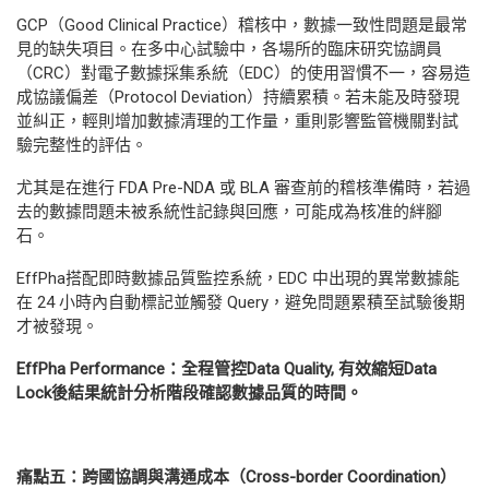
GCP（Good Clinical Practice）稽核中，數據一致性問題是最常
見的缺失項目。在多中心試驗中，各場所的臨床研究協調員
（CRC）對電子數據採集系統（EDC）的使用習慣不一，容易造
成協議偏差（Protocol Deviation）持續累積。若未能及時發現
並糾正，輕則增加數據清理的工作量，重則影響監管機關對試
驗完整性的評估。
尤其是在進行 FDA Pre-NDA 或 BLA 審查前的稽核準備時，若過
去的數據問題未被系統性記錄與回應，可能成為核准的絆腳
石。
EffPha搭配即時數據品質監控系統，EDC 中出現的異常數據能
在 24 小時內自動標記並觸發 Query，避免問題累積至試驗後期
才被發現。
EffPha Performance
：全程管控
Data Quality,
有效縮短
Data
Lock
後結果統計分析階段確認數據品質的時間。
痛點五：跨國協調與溝通成本（
Cross-border Coordination
）