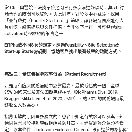
當 CRO 與醫院、法務單位之間已有多次溝通經驗時，與site討
論合約的時間可以縮短。與此同時，對於多中心試驗，採用
「並行啟動（Parallel Start-up）」策略，讓各場所同步進行人
員訓練、設備確認與文件準備，而非依序進行，可將整體site
activation時程縮短的策略之一。
EffPha
依不同
Site
的規定，透過
Feasibility
、
Site Selection
及
Start-up Strategy
規劃，協助客戶找出最有效率的啟動方式。
痛點三：受試者招募效率低落（
Patient Recruitment
）
這是所有臨床試驗痛點中影響最廣、最被低估的一個。全球
85% 的臨床試驗無法如期完成招募（BioPharma Dive, 2019,
Brøgger-Mikkelsen et al., 2020, JMIR），約 30% 的試驗場所最
終收案人數為零。
招募困難的原因是多層次的：患者不知道有試驗可以參與、知
情同意書過於複雜導致拒絕意願升高、主治醫師轉介意願不穩
定、收案條件（Inclusion/Exclusion Criteria）設計過於嚴格排除