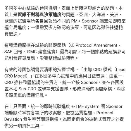
多國多中心試驗的跨國協調，表面上是時區與語言的問題，本
質上是
資訊不對稱
與
決策速度
的問題。亞洲、大洋洲、美洲、
歐洲的試驗場所各自回報給不同的 PM，Sponsor 端無法即時掌
握全局進度；一個需要多方確認的決策，可能因為郵件往返耗
費數週。
這種溝通摩擦在試驗的關鍵節點（如 Protocol Amendment、
SAE 回報、IDMC 建議落實）最為明顯，每一個節點的延誤都可
能引發連鎖反應，影響整體試驗時程。
有效的跨國協調需要清晰的指揮架構。「主導 CRO 模式（Lead
CRO Model）」在多國多中心試驗中的應用日益普遍：由單一
CRO 擔任整體協調的主責方，統一介接 Sponsor，並在各國設
置本地 Sub-CRO 或現場支援團隊，形成清晰的兩層架構，消除
多頭馬車的溝通混亂。
在工具層面，統一的即時試驗進度 e-TMF system 讓 Sponsor
端能隨時掌握各場所的收案數、數據品質指標、Protocol
Deviation 發生率等關鍵指標，為固定例會的被動式管理之外提
供另一項資訊工具。