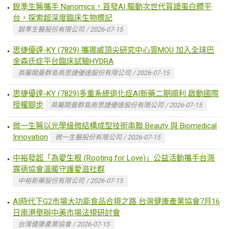
銳準生醫攜手 Nanomics，首發AI 驅動次世代質譜蛋白體平
台，探索超深度臨床生物標記
銳準生醫股份有限公司 / 2026-07-15
思捷優達-KY (7829) 攜挪威頂尖研究中心簽MOU 加入全球巴
金森氏症平台臨床試驗HYDRA
英屬開曼群島商思捷優達股份有限公司 / 2026-07-15
思捷優達-KY (7829)多重系統退化症AI新藥二期順利 啟動國際
授權腳步
英屬開曼群島商思捷優達股份有限公司 / 2026-07-15
微一生醫以光學級微結構成型技術串聯 Beauty 與 Biomedical
Innovation
微一生醫股份有限公司 / 2026-07-15
中裕發起「為愛生根 (Rooting for Love)」公益活動攜手台灣
露德協會溫暖守護愛滋社群
中裕新藥股份有限公司 / 2026-07-15
AI時代下G2市場大功能食品合規之路 台灣健康產業協會7月16
日南港舉辦中美市場法規研討會
台灣健康產業協會 / 2026-07-15