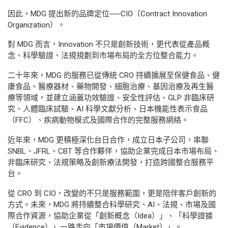
因此，MDG 提出新的品牌定位──CIO（Contract Innovation
Organization）。
對 MDG 而言，Innovation 不只是創新技術，更代表從產品概
念、科學驗證、法規規劃到市場布局的全方位整合能力。
二十年來，MDG 的服務已從傳統 CRO 持續擴展至保健食品、健
康食品、醫療器材、藥物開發、細胞治療、基因治療及再生醫
療等領域，並建立涵蓋功效驗證、安全性評估、GLP 非臨床研
究、人體臨床試驗、AI 科學文獻分析、日本機能性表示食品
（FFC）、疾病動物模式及國際合作的完整服務網絡。
近年來，MDG 更積極深化台日合作，成立日本子公司，串聯
SNBL、JFRL、CBT 等合作夥伴，協助企業完成日本市場布局、
非臨床研究、法規策略及創新療法開發，打造跨國整合服務平
台。
從 CRO 到 CIO，改變的不只是服務範圍，更是陪伴客戶創新的
方式。未來，MDG 將持續整合科學研究、AI、法規、市場及國
際合作資源，協助企業從「創新概念（Idea）」、「科學證據
（Evidence）」一路走向「市場價值（Market）」。