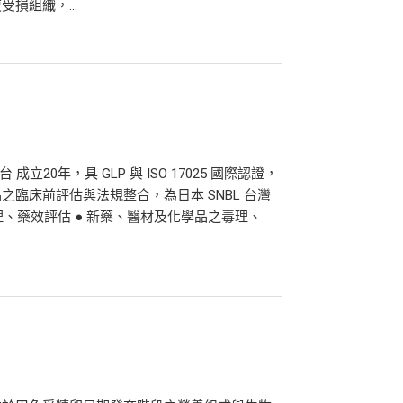
損組織，...
立20年，具 GLP 與 ISO 17025 國際認證，
臨床前評估與法規整合，為日本 SNBL 台灣
理、藥效評估 ● 新藥、醫材及化學品之毒理、