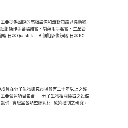
，主要提供國際的高級設備和最新知識以協助我
a - 細胞操作手套隔離箱、製藥用手套箱、生產管
日本 Quastella - AI細胞影像辨識 日本 KO...
主要成員在分子生物研究市場皆有二十年以上之經
主要營運項目包含： -分子生物相關儀器之設備
設備 -實驗室各類塑膠耗材 -感染控制之研究，