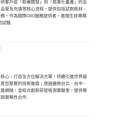
提供客戶從「新藥開發」到「商業化量產」的全
、品管及充填等核心流程，提供包括試劑耗材、
務。作為國際CRO服務提供者，進階生技專精
驗...
為核心，打造全方位解決方案，持續引進世界級
更是您堅實的技術後盾；透過遍佈台北、台中、
支援網絡，並結合創新研發檢測實驗室，提供專
策略性合作...