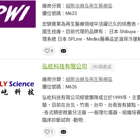
廠商分類：
細胞治療及再生醫療區
攤位號碼：M625
宏騏實業為再生醫療領域中活躍已久的供應商
國生技廠。目前代理的品牌有： 日本 Shibuy
理系統 日本 SPLine - Medks醫藥品定溫保冷運輸箱 
0
弘屹科技有限公司
(9)項產品
廠商分類：
細胞治療及再生醫療區
攤位號碼：M626
弘屹科技有限公司經營團隊成立於1999年，
驗，目前在台北、竹南、台中、台南皆有據點，
-各式精密微量分注器 -一般理化儀器、組織培養
臨床診斷試劑 -動物...
1