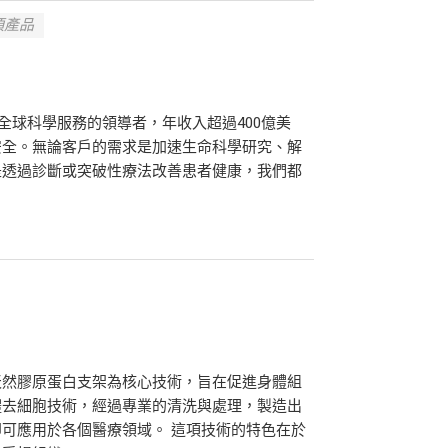
)項產品
ific）是全球科學服務的領導者，年收入超過400億美
安全。無論客戶的需求是加速生命科學研究、解
是透過診斷或突破性療法改善患者健康，我們都
天然膠原蛋白支架為核心技術，旨在促進身體組
體去細胞技術，經過專業的清洗與處理，製造出
可應用於各個醫療領域。 這項技術的特色在於