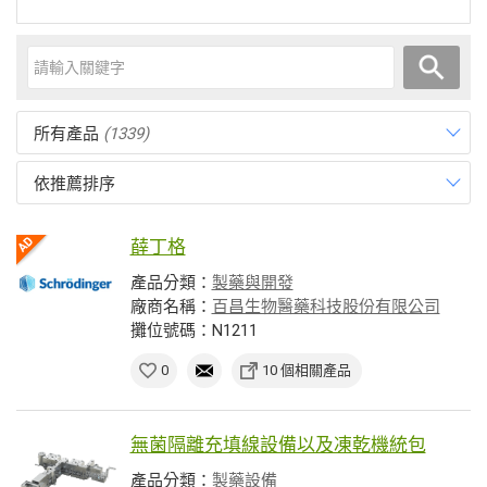
所有產品
(1339)
依推薦排序
薛丁格
產品分類：
製藥與開發
廠商名稱：
百昌生物醫藥科技股份有限公司
攤位號碼：N1211
0
10 個相關產品
無菌隔離充填線設備以及凍乾機統包
產品分類：
製藥設備