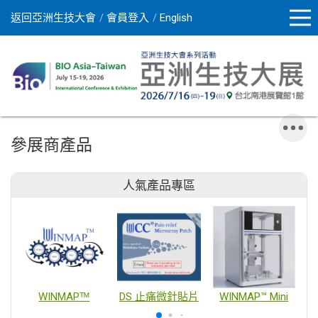
返回亞洲生技大會
會員登入
English
參展商產品
人氣產品專區
WINMAPᵀᴹ
DS 止痛微針貼片
WINMAP™ Mini