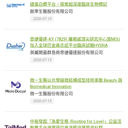
譜蛋白體平台，探索超深度臨床生物標記
銳準生醫股份有限公司
2026-07-15
思捷優達-KY (7829) 攜挪威頂尖研究中心簽MOU
加入全球巴金森氏症平台臨床試驗HYDRA
英屬開曼群島商思捷優達股份有限公司
2026-07-15
微一生醫以光學級微結構成型技術串聯 Beauty 與
Biomedical Innovation
微一生醫股份有限公司
2026-07-15
中裕發起「為愛生根 (Rooting for Love)」公益活
動攜手台灣露德協會溫暖守護愛滋社群