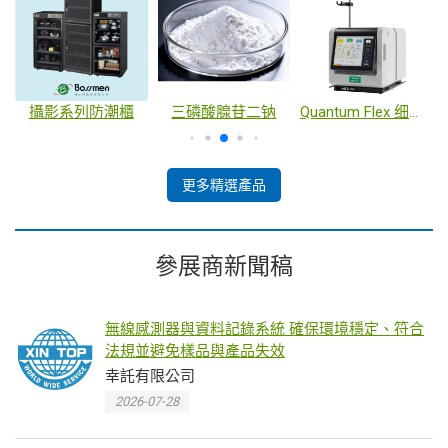
檢測服務
攝影系列防潮櫃
三磷酸腺苷二钠
Quantum Flex 细胞扩增系统
更多精選產品
參展商新聞稿
無線感測器與資料記錄系統 確保環境穩定、符合
法規並避免樣品與產品失效
幸託有限公司
2026-07-28