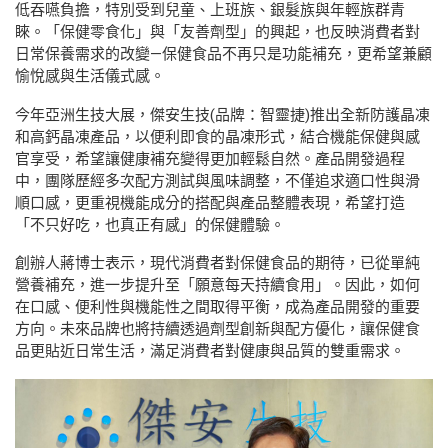
低吞嚥負擔，特別受到兒童、上班族、銀髮族與年輕族群青
睞。「保健零食化」與「友善劑型」的興起，也反映消費者對
日常保養需求的改變—保健食品不再只是功能補充，更希望兼顧
愉悅感與生活儀式感。
今年亞洲生技大展，傑安生技(品牌：智靈捷)推出全新防護晶凍
和高鈣晶凍產品，以便利即食的晶凍形式，結合機能保健與感
官享受，希望讓健康補充變得更加輕鬆自然。產品開發過程
中，團隊歷經多次配方測試與風味調整，不僅追求適口性與滑
順口感，更重視機能成分的搭配與產品整體表現，希望打造
「不只好吃，也真正有感」的保健體驗。
創辦人蔣博士表示，現代消費者對保健食品的期待，已從單純
營養補充，進一步提升至「願意每天持續食用」。因此，如何
在口感、便利性與機能性之間取得平衡，成為產品開發的重要
方向。未來品牌也將持續透過劑型創新與配方優化，讓保健食
品更貼近日常生活，滿足消費者對健康與品質的雙重需求。