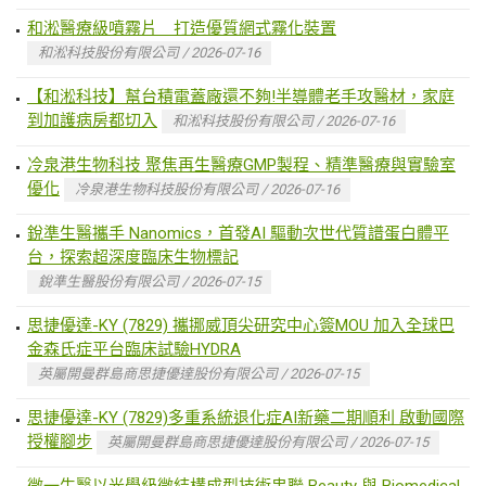
和淞醫療級噴霧片 打造優質網式霧化裝置
和淞科技股份有限公司 / 2026-07-16
【和淞科技】幫台積電蓋廠還不夠!半導體老手攻醫材，家庭
到加護病房都切入
和淞科技股份有限公司 / 2026-07-16
冷泉港生物科技 聚焦再生醫療GMP製程、精準醫療與實驗室
優化
冷泉港生物科技股份有限公司 / 2026-07-16
銳準生醫攜手 Nanomics，首發AI 驅動次世代質譜蛋白體平
台，探索超深度臨床生物標記
銳準生醫股份有限公司 / 2026-07-15
思捷優達-KY (7829) 攜挪威頂尖研究中心簽MOU 加入全球巴
金森氏症平台臨床試驗HYDRA
英屬開曼群島商思捷優達股份有限公司 / 2026-07-15
思捷優達-KY (7829)多重系統退化症AI新藥二期順利 啟動國際
授權腳步
英屬開曼群島商思捷優達股份有限公司 / 2026-07-15
微一生醫以光學級微結構成型技術串聯 Beauty 與 Biomedical