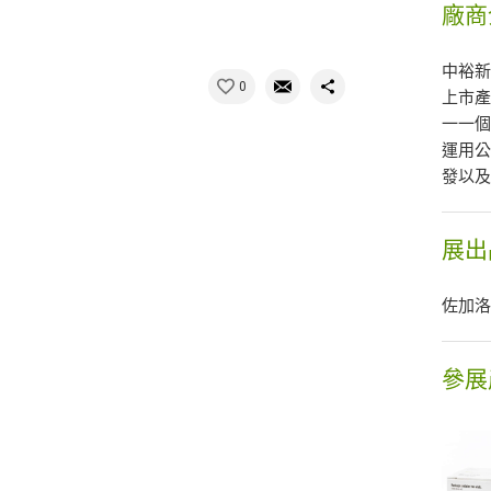
廠商
中裕新
0
上市
一一個
運用公
發以
展出
佐加
參展