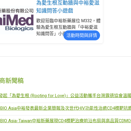
為愛生根互動牆與中裕愛滋
知識問答小遊戲
歡迎蒞臨中裕新藥展位 M332，體
驗為愛生根互動牆與「中裕愛滋
知識問答」小遊戲，傳遞關懷、
活動時間與詳情
推廣正確愛滋知識。每日亦有研
發人員駐點與導覽，深入分享我
們在長效抗體與臨床開發的最新
進展。 1. 攤位編號：M332 2. 為
愛生根傳愛牆 3. 中裕愛滋知識問
答 4. 參加問答可獲限量精美小禮
5. 研發人員駐點交流 + 導覽活動
商新聞稿
發起「為愛生根 (Rooting for Love)」公益活動攜手台灣露德協會
6 BIO Asia中裕發表最新企業簡報及次世代HIV功能性治癒CD4標靶抗體T
6 BIO Asia-Taiwan中裕新藥展現CD4標靶治療前沿布局與高品質CD