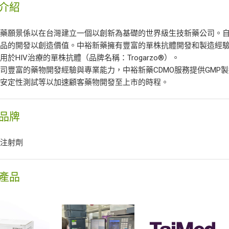
介紹
藥願景係以在台灣建立一個以創新為基礎的世界級生技新藥公司。自2
產品的開發以創造價值。中裕新藥擁有豐富的單株抗體開發和製造經
用於HIV治療的單株抗體（品牌名稱：Trogarzo®）。
司豐富的藥物開發經驗與專業能力，中裕新藥CDMO服務提供GMP
及安定性測試等以加速顧客藥物開發至上市的時程。
品牌
洛注射劑
產品