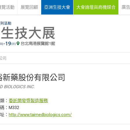
展覽活動
展覽回顧
亞洲生技大會
大會論壇與商機媒合
廣
公司
裕新藥股份有限公司
D BIOLOGICS INC.
分類：
委託開發暨製造服務
碼：M332
網址：
http://www.taimedbiologics.com/