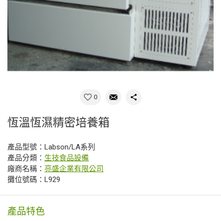
0
恆溫恆濕精密培養箱
產品型號：Labson/LA系列
產品分類：
生技食品設備
廠商名稱：
亮盛企業有限公司
攤位號碼：L929
產品特色