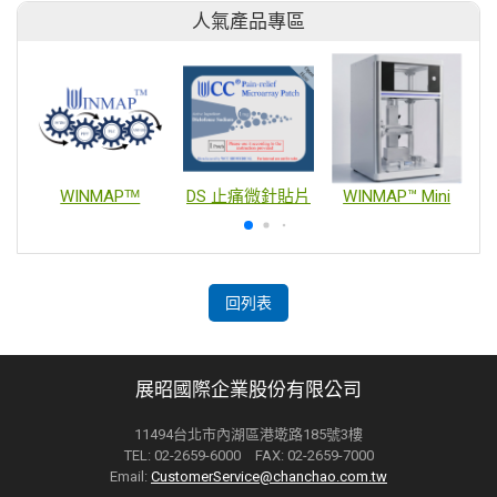
人氣產品專區
WINMAPᵀᴹ
DS 止痛微針貼片
WINMAP™ Mini
回列表
展昭國際企業股份有限公司
11494台北市內湖區港墘路185號3樓
TEL: 02-2659-6000 FAX: 02-2659-7000
Email:
CustomerService@chanchao.com.tw