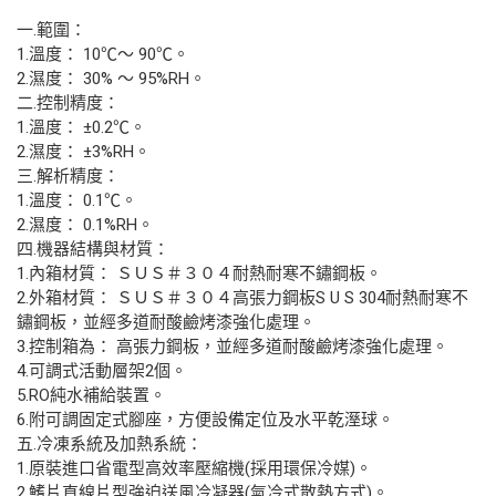
一.範圍：
1.溫度： 10℃～ 90℃。
2.濕度： 30% ～ 95%RH。
二.控制精度：
1.溫度： ±0.2℃。
2.濕度： ±3%RH。
三.解析精度：
1.溫度： 0.1℃。
2.濕度： 0.1%RH。
四.機器結構與材質：
1.內箱材質： ＳＵＳ＃３０４耐熱耐寒不鏽鋼板。
2.外箱材質： ＳＵＳ＃３０４高張力鋼板S U S 304耐熱耐寒不
鏽鋼板，並經多道耐酸鹼烤漆強化處理。
3.控制箱為： 高張力鋼板，並經多道耐酸鹼烤漆強化處理。
4.可調式活動層架2個。
5.RO純水補給裝置。
6.附可調固定式腳座，方便設備定位及水平乾溼球。
五.冷凍系統及加熱系統：
1.原裝進口省電型高效率壓縮機(採用環保冷媒)。
2.鰭片直線片型強迫送風冷凝器(氣冷式散熱方式)。