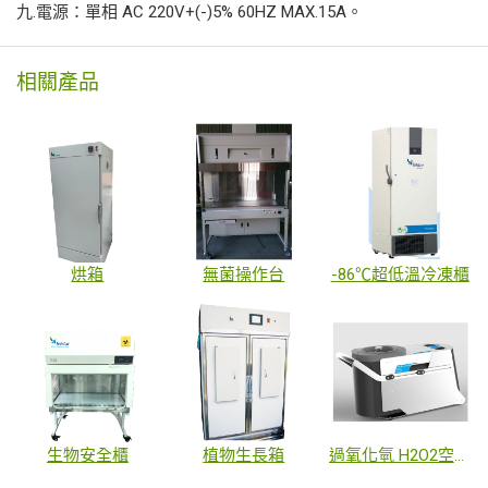
九.電源：單相 AC 220V+(-)5% 60HZ MAX.15A。
相關產品
烘箱
無菌操作台
-86℃超低溫冷凍櫃
生物安全櫃
植物生長箱
過氧化氫 H2O2空間滅菌機