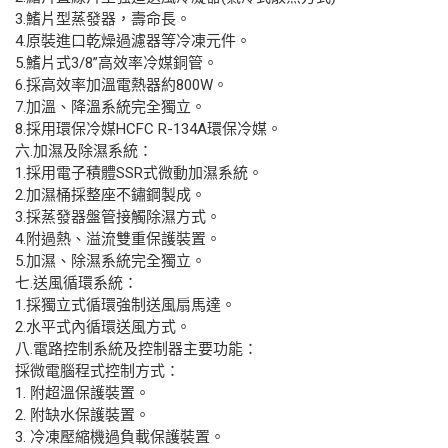
3.鰭片型蒸發器，壽命長。
4.原裝進口乾燥過濾器等冷凍元件。
5.鰭片式3/8”高效率冷媒銅管。
6.採高效率加溫電熱器約800W。
7.加溫、降溫系統完全獨立。
8.採用環保冷媒HCFC R-134A環保冷媒。
六.加濕及除濕系統：
1.採用電子積體SSR式微動加濕系統。
2.加濕桶採整座不鏽鋼製成。
3.採蒸發器盤管接觸除濕方式。
4.附過熱、溢流雙重保護裝置。
5.加濕、除濕系統完全獨立。
七.送風循環系統：
1.採獨立式循環強制送風扇馬達。
2.水平式內循環送風方式。
八.電路控制系統及控制器主要功能：
採微電腦程式控制方式：
1. 附超溫保護裝置。
2. 附缺水保護裝置。
3. 冷凍壓縮機過負載保護裝置。