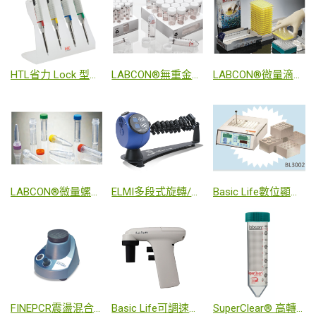
HTL省⼒ Lock 型單爪/多爪微量分注器
LABCON®無重金屬殘留無菌離心管
LABCON®微量滴管尖快速填充系統
LABCON®微量螺蓋冷凍管
ELMI多段式旋轉/震盪混合器
Basic Life數位顯⽰型乾浴器
FINEPCR震盪混合器
Basic Life可調速式電動吸管輔助器
SuperClear® 高轉速防漏離心管