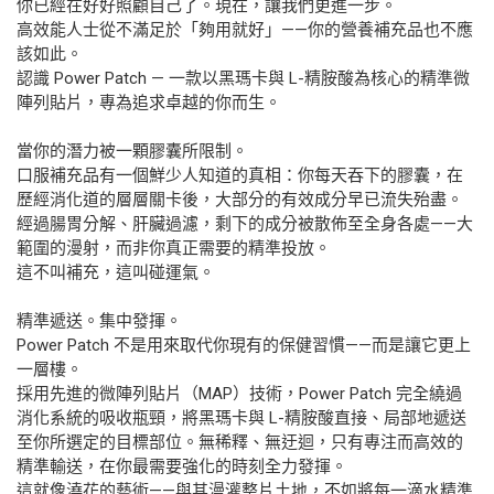
你已經在好好照顧自己了。現在，讓我們更進一步。
高效能人士從不滿足於「夠用就好」——你的營養補充品也不應
該如此。
認識 Power Patch — 一款以黑瑪卡與 L-精胺酸為核心的精準微
陣列貼片，專為追求卓越的你而生。
當你的潛力被一顆膠囊所限制。
口服補充品有一個鮮少人知道的真相：你每天吞下的膠囊，在
歷經消化道的層層關卡後，大部分的有效成分早已流失殆盡。
經過腸胃分解、肝臟過濾，剩下的成分被散佈至全身各處——大
範圍的漫射，而非你真正需要的精準投放。
這不叫補充，這叫碰運氣。
精準遞送。集中發揮。
Power Patch 不是用來取代你現有的保健習慣——而是讓它更上
一層樓。
採用先進的微陣列貼片（MAP）技術，Power Patch 完全繞過
消化系統的吸收瓶頸，將黑瑪卡與 L-精胺酸直接、局部地遞送
至你所選定的目標部位。無稀釋、無迂迴，只有專注而高效的
精準輸送，在你最需要強化的時刻全力發揮。
這就像澆花的藝術——與其漫灌整片土地，不如將每一滴水精準