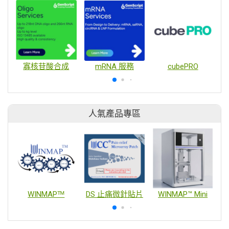
寡核苷酸合成
mRNA 服務
cubePRO
人氣產品專區
WINMAPᵀᴹ
DS 止痛微針貼片
WINMAP™ Mini