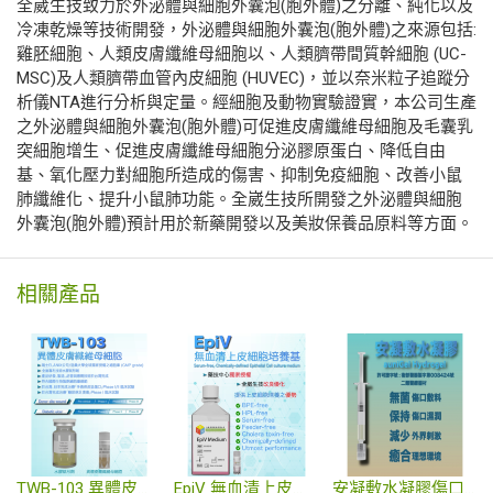
全崴生技致力於外泌體與細胞外囊泡(胞外體)之分離、純化以及
冷凍乾燥等技術開發，外泌體與細胞外囊泡(胞外體)之來源包括:
雞胚細胞、人類皮膚纖維母細胞以、人類臍帶間質幹細胞 (UC-
MSC)及人類臍帶血管內皮細胞 (HUVEC)，並以奈米粒子追蹤分
析儀NTA進行分析與定量。經細胞及動物實驗證實，本公司生產
之外泌體與細胞外囊泡(胞外體)可促進皮膚纖維母細胞及毛囊乳
突細胞增生、促進皮膚纖維母細胞分泌膠原蛋白、降低自由
基、氧化壓力對細胞所造成的傷害、抑制免疫細胞、改善小鼠
肺纖維化、提升小鼠肺功能。全崴生技所開發之外泌體與細胞
外囊泡(胞外體)預計用於新藥開發以及美妝保養品原料等方面。
相關產品
TWB-103 異體皮膚纖維母細胞治療產品
EpiV 無血清上皮細胞培養基
安凝敷水凝膠傷口敷料