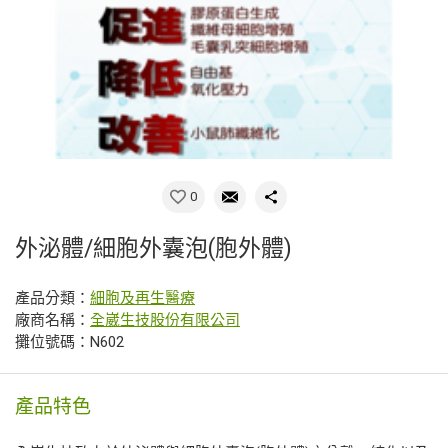
0
外泌體/細胞外囊泡(胞外體)
產品分類：
細胞及再生醫療
廠商名稱：
全崴生技股份有限公司
攤位號碼：N602
產品特色