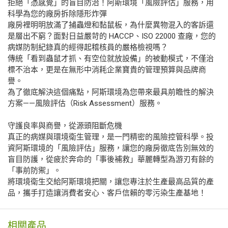
拒絕「憑感覺」的盲目防治！阿斯環境「風險評估」服務，用
科學為您的廠房拆除隱形炸彈
廠房裡明明放滿了捕蟲燈和黏鼠板，為什麼異物混入的客訴還
是層出不窮？面對日益嚴苛的 HACCP、ISO 22000 查廠，您的
病媒防制紀錄真的經得起稽核員的嚴格檢視嗎？
傳統「看到蟲鼠才抓、有空位就放設備」的被動模式，不僅治
標不治本，更是在無形中消耗企業寶貴的管理預算與品牌商
譽。
為了徹底解決這個痛點，阿斯環境為您帶來最具前瞻性的解決
方案——風險評估（Risk Assessment）服務。
守護良率與商譽，從源頭阻斷危機
真正的病媒與環境衛生管理，是一門精密的風險控管科學。投
資阿斯環境的「風險評估」服務，讓您的廠房徹底告別無效的
盲目防護，從疲於奔命的「事後補救」華麗轉型為游刃有餘的
「事前防禦」。
將環境衛生交給阿斯環境把關，讓您專注於生產最高品質的產
品，攜手打造讓消費者安心、客戶信賴的零污染生產基地！
相關產品