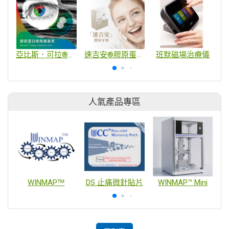
亞比斯．可拉®膠原蛋白眼角膜基質
速吉安®膠原蛋白傷口敷料
班默磁場治療儀
人氣產品專區
WINMAPᵀᴹ
DS 止痛微針貼片
WINMAP™ Mini