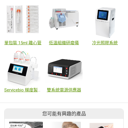
單包裝 15ml 離心管
低溫組織研磨儀
冷光照膠系統
Servicebio 梯度製膠儀 T-20
雙系統電源供應器
您可能有興趣的產品