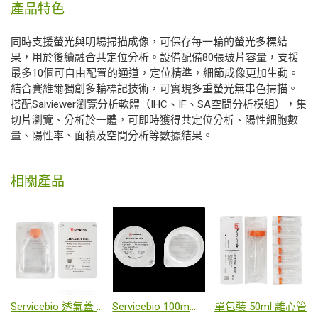
產品特色
同時支援螢光與明場掃描成像，可保存每一輪的螢光多標結
果，用於後續融合共定位分析。設備配備80張玻片容量，支援
最多10個可自由配置的通道，定位精準，細節成像更加生動。
結合賽維爾獨創多輪標記技術，可實現多重螢光無串色掃描。
搭配Saiviewer瀏覽分析軟體（IHC、IF、SA空間分析模組），集
切片瀏覽、分析於一體，可即時獲得共定位分析、陽性細胞數
量、陽性率、面積及空間分析等數據結果。
相關產品
Servicebio 透氣蓋 單包裝 細胞培養瓶
Servicebio 100mm 細胞培養皿（單個裝）
單包裝 50ml 離心管