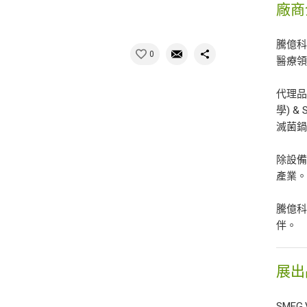
廠商
騰億
0
醫療
代理品
學) &
滅菌鍋
除設
產業
騰億
伴。
展出
SMEG.