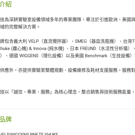
介紹
科技為深耕實驗室設備領域多年的專業團隊，專注於引進歐洲、美國
領域的完整解決方案。
牌包含義大利 VELP（直流攪拌器）、SMEG（器皿洗瓶機）、台灣TE自有
 Shuke (離心機) & Innova (純水機) 、日本 FREUND（水活性
）、德國 WIGGENS（理化設備）以及美國 Benchmark（生技設
備供應外，亦提供實驗室整體規劃、設備維修及耗材支援服務，服務
。
科技以「誠信、專業、服務」為核心理念，整合銷售與技術服務能量
品牌
VELP.WIGGENS.BNF.TE.SHUKE