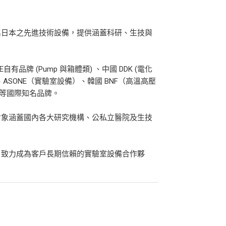
與日本之先進技術設備，提供涵蓋科研、生技與
品牌 (Pump 與箱體類) 、中國 DDK (電化
分析儀）、ASONE（實驗室設備）、韓國 BNF（高溫高壓
備）等國際知名品牌。
對象涵蓋國內各大研究機構、公私立醫院及生技
，致力成為客戶長期信賴的實驗室設備合作夥