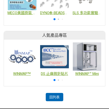
MECO美國原裝 變頻熱壓式 注射用水產生器
DYNO®-BEADS_Type G 研磨珠
SLS 多功能實驗型粉碎整粒解聚篩分設備
人氣產品專區
WINMAPᵀᴹ
DS 止痛微針貼片
WINMAP™ Mini
回列表