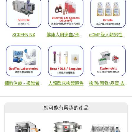
SCREEN NX
健康人周邊血/骨髓/臍帶血之初代細胞
cGMP級人類男性AB血清
細胞治療 - 捐贈者/細胞檢測服務
人類臨床檢體販售
檢測/開發/品管 去活化病原體
您可能有興趣的產品