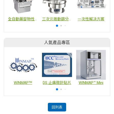
全自動藥錠物性檢測系統
三次元振動篩分過濾機
一次性解决方案
人氣產品專區
WINMAPᵀᴹ
DS 止痛微針貼片
WINMAP™ Mini
回列表