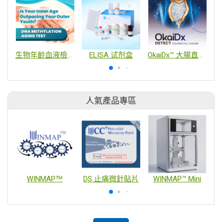
生物年齡血液檢測
ELISA 试剂盒
OkaiDx™ 大腸直癌血液檢測
人氣產品專區
WINMAPᵀᴹ
DS 止痛微針貼片
WINMAP™ Mini